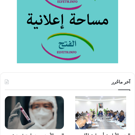
آخر ماحُرر