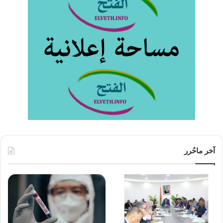
آخر ماحُرر