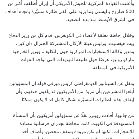
وأعلنت القيادة المركزية للجيش الأمريكي أن إيران أطلقت أكثر من
500 صاروخ باليستي وما يزيد على ألفي طائرة مسيّرة باتجاه أهداف
في الشرق الأوسط منذ بدء التصعيد.
وخلال إحاطة مغلقة لأعضاء في الكونغرس، قدم كل من وزير الدفاع
بيت هيغسيث، ورئيس هيئة الأركان المشتركة الجنرال دان كين،
ومدير وكالة الاستخبارات المركزية جون راتكليف، ووزير الخارجية
ماركو روبيو، عرضًا حول طبيعة التهديدات التي تواجه القوات
الأمريكية في المنطقة.
ونقل عن السيناتور الديمقراطي كريس ميرفي قوله إن المسؤولين
أبلغوا المشرعين بأن مزيدًا من الأمريكيين قد يلقون حتفهم، وأن
إيقاف هذه الطائرات المسيّرة بشكل كامل قد لا يكون ممكنًا.
من جانبها، أفادت رويترز نقلًا عن مسؤولين أمريكيين بأن المنشأة
المستهدفة في الكويت كانت محاطة بجدران خرسانية مضادة
للانفجارات، لكنها لم تكن مزودة بسقف محصن. وأضاف أحد