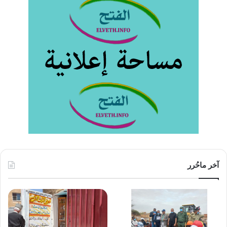
آخر ماحُرر