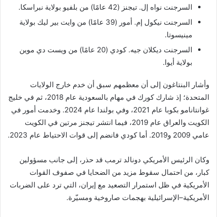
السرجنت نواه إل. تيجنز (42 عامًا) من بلفيو بولاية نبراسكا.
السرجنت نيكول إم. أمور (39 عامًا) من وايت بير ليك بولاية
مينيسوتا.
السرجنت ديكلان جيه. كودي (20 عامًا) من ويست دي موين
بولاية أيوا.
وأشار البنتاغون إلى أن معظمهم سبق أن خدم خارج الولايات
المتحدة؛ إذ شارك كورك في مهام بالسعودية عام 2018، ثم في خليج
غوانتانامو بكوبا عام 2021، وفي بولندا عام 2024. وخدمت أمور في
الكويت والعراق عام 2019، فيما انتشر تيجنز مرتين في الكويت
عامي 2009 و2019. أما كودي فانضم إلى قوات الاحتياط عام 2023.
وكان الرئيس الأمريكي دونالد ترمب قد حذر، إلى جانب مسؤولين
كبار، من احتمال سقوط مزيد من الضحايا في صفوف القوات
الأمريكية في ظل استمرار التصعيد مع إيران، التي ترد على الضربات
الأمريكية–الإسرائيلية بهجمات صاروخية ومسيّرة.