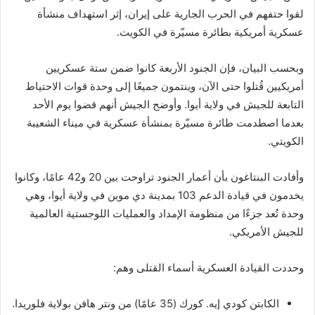
لقوا حتفهم في الحرب الجارية على إيران، إثر استهداف منشأة
عسكرية أمريكية بطائرة مسيّرة في الكويت.
وبحسب البيان، فإن الجنود الأربعة كانوا ضمن ستة عسكريين
أمريكيين قُتلوا حتى الآن، وينتمون جميعًا إلى وحدة قوات الاحتياط
التابعة للجيش في ولاية أيوا. وأوضح الجيش أنهم قضوا يوم الأحد
بعدما اصطدمت طائرة مسيّرة بمنشأة عسكرية في ميناء الشعيبة
الكويتي.
وأفادت البنتاغون بأن أعمار الجنود تراوحت بين 20 و42 عامًا، وكانوا
يخدمون في قيادة الدعم 103 بمدينة دي موين في ولاية أيوا، وهي
وحدة تُعد جزءًا من منظومة الإمداد والعمليات اللوجستية العالمية
للجيش الأمريكي.
وحددت القيادة العسكرية أسماء القتلى وهم:
الكابتن كودي إيه. كورك (35 عامًا) من ونتر هافن بولاية فلوريدا.