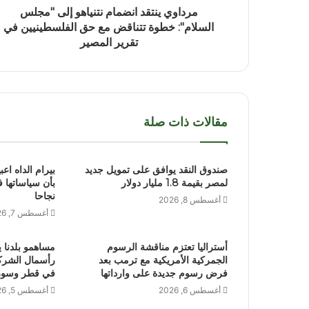
مرداوي ينتقد انضمام نتنياهو إلى "مجلس
السلام": خطوة تتناقض مع حق الفلسطينيين في
تقرير المصير
مقالات ذات صلة
صندوق النقد يوافق على تمويل جديد
بيرام الداه اعب
لمصر بقيمة 1.8 مليار دولار
بأن سياساتها 
نجاحا
أغسطس 8, 2026
أغسطس 7, 2026
أستراليا تعتزم مناقشة الرسوم
مساهمو بلدنا 
الجمركية الأمريكية مع ترمب بعد
فرض رسوم جديدة على وارداتها
في قطر وسوري
أغسطس 6, 2026
أغسطس 5, 2026