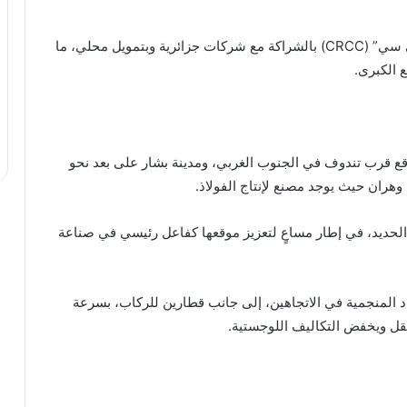
ونُفذ المشروع من قبل المجموعة الصينية “سي آر سي سي” (CRCC) بالشراكة مع شركات جزائرية وبتمويل محلي، ما
ع الكبرى.
اقع قرب تندوف في الجنوب الغربي، ومدينة بشار على بعد نحو
لحديد، في إطار مساعٍ لتعزيز موقعها كفاعل رئيسي في صناعة
صصًا لنقل المواد المنجمية في الاتجاهين، إلى جانب قطارين للركاب، بسرعة