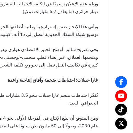
دينار جزائري (ما يعادل 5.2 مليارات دولار).
ويأتي هذا الإنجاز ضمن إستراتيجية وطنية أطلقتها الج
توسيع شبكة السكك الحديدية لتصل إلى 15 ألف كيلومتر بحلول عام 2030.
وفي تصريح سابق، أوضح الخبير الاقتصادي هواري تيغرس
ومنجمها العملاق، عبر إنشاء قطب منجمي-لوجستي يحو
كبيرة في تكاليف النقل تصل إلى نحو ربع تكلفة الشحن 
غارا جبيلات: احتياطات ضخمة وآفاق إنتاجية واعدة
تُقدَّر احتياطات 
الجغرافي البعيد.
عام 2030، وصولًا إلى 50 مليون طن سنويًا على المدى البعيد، وفق تقديرات الشركة الوطنية للحديد والصلب “فيرال”.