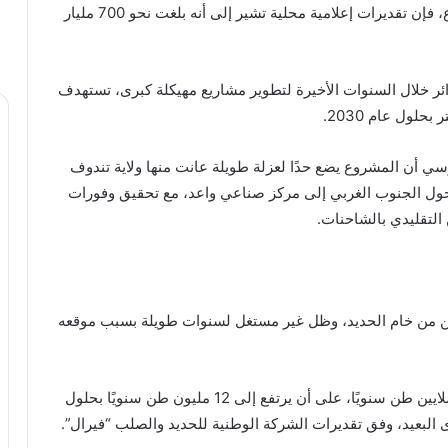
ورغم عدم الإعلان رسميًا عن الكلفة الإجمالية للمشروع، فإن تقديرات إعلامية محلية تشير إلى أنه بلغت نحو 700 مليار
زائر خلال السنوات الأخيرة لتطوير مشاريع مهيكلة كبرى، تستهدف
ي أن المشروع يضع حدًا لعزلة طويلة عانت منها ولاية تندوف
ل الجنوب الغربي إلى مركز صناعي واعد، مع تحقيق وفورات
التقليدي بالشاحنات.
منجم غارا جبيلات بنحو 3.5 مليارات طن من خام الحديد، وظل غير مستغل لسنوات طويلة بسبب موقعه
ومن المتوقع أن يبلغ الإنتاج في المرحلة الأولى نحو 4 ملايين طن سنويًا، على أن يرتفع إلى 12 مليون طن سنويًا بحلول