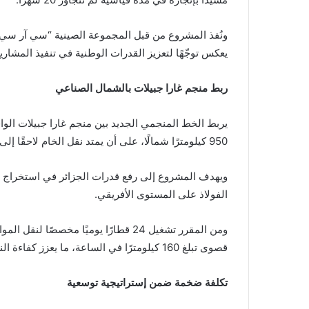
يعكس توجّهًا لتعزيز القدرات الوطنية في تنفيذ المشاري
ربط منجم غارا جبيلات بالشمال الصناعي
يربط الخط المنجمي الجديد بين منجم غارا جبيلات الو
950 كيلومترًا شمالًا، على أن يمتد نقل الخام لاحقًا إلى وهران حيث يوجد مصنع لإنتاج الفولاذ.
ويهدف المشروع إلى رفع قدرات الجزائر في استخراج ا
الفولاذ على المستوى الأفريقي.
ومن المقرر تشغيل 24 قطارًا يوميًا مخ
قصوى تبلغ 160 كيلومترًا في الساعة، ما يعزز كفاءة النقل ويخفض التكاليف اللوجستية.
تكلفة ضخمة ضمن إستراتيجية توسعية