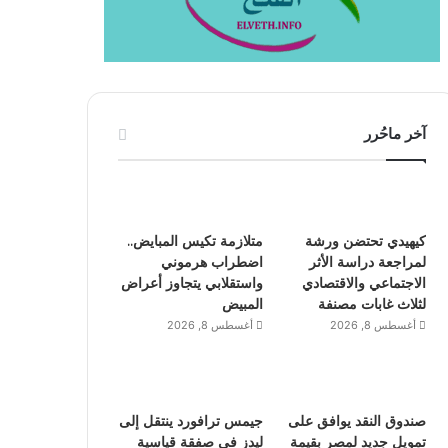
آخر ماحُرر
كيهيدي تحتضن ورشة
متلازمة تكيس المبايض..
لمراجعة دراسة الأثر
اضطراب هرموني
الاجتماعي والاقتصادي
واستقلابي يتجاوز أعراض
لثلاث غابات مصنفة
المبيض
أغسطس 8, 2026
أغسطس 8, 2026
صندوق النقد يوافق على
جيمس ترافورد ينتقل إلى
تمويل جديد لمصر بقيمة
ليدز في صفقة قياسية