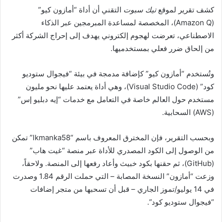
كشف تقرير لموقع
تيك سبوت
التقني أن أداة “أمازون كيو”
(Amazon Q)، المخصصة لمساعدة المبرمجين عبر الذكاء
الاصطناعي، تعرضت لهجوم إلكتروني يهدف إلى إحراج الشركة أكثر
من إلحاق ضرر فعلي بمستخدميها.
وتُستخدم “أمازون كيو” كإضافة مدمجة في بيئة “فيجوال ستوديو
كود” (Visual Studio Code)، وهي أداة يعتمد عليها نحو مليون
مستخدم حول العالم خاصة في التعامل مع خدمات “إيه دبليو إس”
(AWS) السحابية.
وبحسب التقرير، فإن المخترق المعروف باسم “lkmanka58” تمكن
من الوصول إلى الكود المصدري للأداة عبر منصة “غيت هاب”
(GitHub)، ثم حقنها بكود خبيث وأعاد رفعها إلى المنصة. ولاحقاً،
وزعت “أمازون” النسخة المصابة – التي حملت الرقم 1.84 وصدرت
في 14 يوليو/تموز الجاري – قبل أن تسحبها من متجر إضافات
“فيجوال ستوديو كود”.