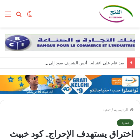
الوضع
بحث
الق
المظلم
عن
بعد عام على اغتياله.. أنس الشريف يعود إلى الواجهة بصوته الذي لم يغادر غزة
الرئيسية
/
تقنية
تقنية
اختراق يستهدف الإحراج.. كود خبيث