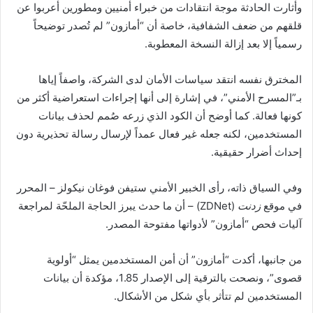
وأثارت الحادثة موجة انتقادات من خبراء أمنيين ومطورين أعربوا عن
قلقهم من ضعف الشفافية، خاصة أن “أمازون” لم تُصدر توضيحاً
رسمياً إلا بعد إزالة النسخة المعطوبة.
المخترق نفسه انتقد سياسات الأمان لدى الشركة، واصفاً إياها
بـ”المسرح الأمني”، في إشارة إلى أنها إجراءات استعراضية أكثر من
كونها فعالة. كما أوضح أن الكود الذي زرعه صُمم لحذف بيانات
المستخدمين، لكنه جعله غير فعال عمداً لإرسال رسالة تحذيرية دون
إحداث أضرار حقيقية.
وفي السياق ذاته، رأى الخبير الأمني ستيفن فوغان نيكولز – المحرر
في موقع
زدنت
(ZDNet) – أن ما حدث يبرز الحاجة الملحّة لمراجعة
آليات فحص “أمازون” لأدواتها مفتوحة المصدر.
من جانبها، أكدت “أمازون” أن أمن المستخدمين يمثل “أولوية
قصوى”، ونصحت بالترقية إلى الإصدار 1.85، مؤكدة أن بيانات
المستخدمين لم تتأثر بأي شكل من الأشكال.