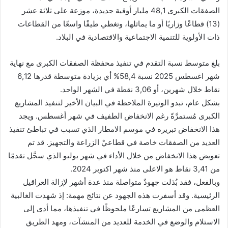
الصفقات الكبرى 48,1 مليار أوقية جديدة، موزعة على ثلاثة عشر
(13) قطاعًا وزاريًا أو ما يماثلها، وتغطي طيفًا واسعًا من القطاعات
ذات الأولوية للتنمية الاجتماعية والاقتصادية في البلاد.
بلغ متوسط نسبة التقدم في تنفيذ محفظة الصفقات الكبرى مع نهاية
شهر اغسطس 2025 نسبة 58,4% أي بزيادة متوسطة قدرها 6,12
نقاط خلال شهرين، أو 3,06 نقطة في الشهر الواحد.
بشكل عام، تبدو الوتيرة الملاحظة في البيان الأخير لتنفيذ المشاريع
الكبرى مُستمرَّةً رغم الانخفاض الطفيف في شهر أغسطس. ويجد
هذا الانخفاض تبريره في موسم الامطار الذي تسبب في تباطئ تنفيذ
العديد من الصفقات خاصة في قطاعيْ الزراعة والتجهيز. قد تم
تعويض هذا الانخفاض من خلال الأداء في شهر يوليو الذي سجَّل تقدمًا
من 3,41 نقاط هو الاعلى منذ شهر اكتوبر 2024.
وبالفعل، فقد بُذلت جهودٌ متواصلة منذ عدة أشهر لإزالة العراقيل
الرئيسية. وقد أسفرت هذه الجهود عن نتائج مهمة: إذ شهدت الغالبية
العظمى من المشاريع تسارعًا ملحوظًا في تنفيذها، مما أدى إلى
الاستلام والوضع في الخدمة للعديد من المنشآت، ومهد الطريق