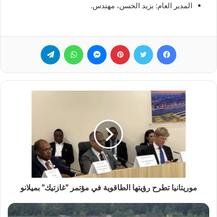
المدير العام: بزيد الحسن، مهندس.
فيسبوك
تويتر
بينتيريست
ماسنجر
واتساب
تيلقرام
موريتانيا تطرح رؤيتها الطاقوية في مؤتمر "غازتيك" بميلانو