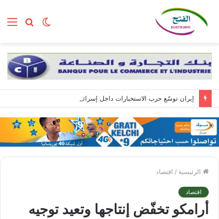
الوضع
بحث
الق
المظلم
عن
إيران توسّع حرب الاستخبارات داخل إسرائيل عبر تجنيد مواطنين بمهام تبدأ بسيطة وتنتهي بالتجسس العسكري
الرئيسية
/
اقتصاد
اقتصاد
أرامكو تخفّض إنتاجها وتعيد توجيه