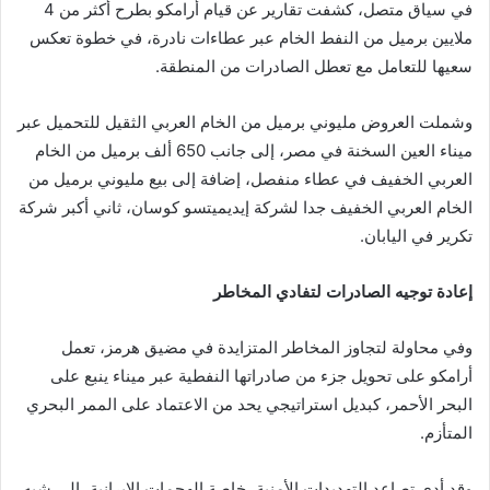
في سياق متصل، كشفت تقارير عن قيام أرامكو بطرح أكثر من 4
ملايين برميل من النفط الخام عبر عطاءات نادرة، في خطوة تعكس
سعيها للتعامل مع تعطل الصادرات من المنطقة.
وشملت العروض مليوني برميل من الخام العربي الثقيل للتحميل عبر
ميناء العين السخنة في مصر، إلى جانب 650 ألف برميل من الخام
العربي الخفيف في عطاء منفصل، إضافة إلى بيع مليوني برميل من
الخام العربي الخفيف جدا لشركة إيديميتسو كوسان، ثاني أكبر شركة
تكرير في اليابان.
إعادة توجيه الصادرات لتفادي المخاطر
وفي محاولة لتجاوز المخاطر المتزايدة في مضيق هرمز، تعمل
أرامكو على تحويل جزء من صادراتها النفطية عبر ميناء ينبع على
البحر الأحمر، كبديل استراتيجي يحد من الاعتماد على الممر البحري
المتأزم.
وقد أدى تصاعد التهديدات الأمنية، خاصة الهجمات الإيرانية، إلى شبه