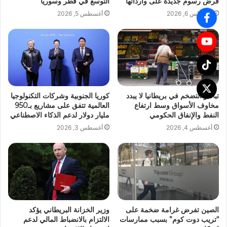
فرض رسوم جديدة على وارداتها
التوسع في قطر وسوريا
أغسطس 6, 2026
أغسطس 5, 2026
تباطؤ التضخم في بريطانيا لا يبدد
كوريا الجنوبية وشركات التكنولوجيا
مخاوف الأسواق وسط ارتفاع
العالمية تتفق على مشاريع بـ950
النفط والإنفاق الحكومي
مليار دولار لدعم الذكاء الاصطناعي
أغسطس 4, 2026
أغسطس 3, 2026
الصين تفرض غرامة ضخمة على
وزير الخزانة البريطاني يؤكد
“تريب دوت كوم” بسبب ممارسات
الالتزام بالانضباط المالي لدعم