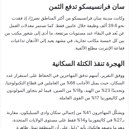
سان فرانسيسكو تدفع الثمن
وكانت مدينة سان فرانسيسكو من أكثر المناطق تضررًا، إذ فقدت
نحو 39.6 ألف وظيفة خلال عامين فقط. كما تستمر معدلات العمل
عن بُعد في البقاء عند مستويات مرتفعة، ما أدى إلى شغور مكتب من
بين كل خمسة مكاتب تجارية، في مشهد يعيد إلى الأذهان تداعيات
فقاعة الإنترنت مطلع الألفية.
الهجرة تنقذ الكتلة السكانية
ووفق التقرير، أسهم تدفق المهاجرين في الحفاظ على استقرار عدد
السكان، حيث يمثل الأجانب 66% من العاملين في قطاع التكنولوجيا،
وتحديدًا 23% من الهند، و18% من الصين، فيما لم يتجاوز المولودون
في كاليفورنيا 17% من القوى العاملة.
ويشكّل المهاجرون 41% من إجمالي سكان وادي السيليكون، مقارنة
بـ27% في كاليفورنيا و14% فقط على مستوى الولايات المتحدة،
وهو ما وصفه هانكوك بأنه “دليل على أن المنطقة تمثل ظاهرة