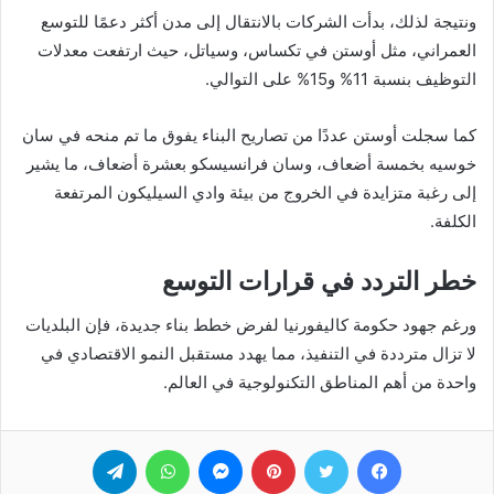
ونتيجة لذلك، بدأت الشركات بالانتقال إلى مدن أكثر دعمًا للتوسع
العمراني، مثل أوستن في تكساس، وسياتل، حيث ارتفعت معدلات
التوظيف بنسبة 11% و15% على التوالي.
كما سجلت أوستن عددًا من تصاريح البناء يفوق ما تم منحه في سان
خوسيه بخمسة أضعاف، وسان فرانسيسكو بعشرة أضعاف، ما يشير
إلى رغبة متزايدة في الخروج من بيئة وادي السيليكون المرتفعة
الكلفة.
خطر التردد في قرارات التوسع
ورغم جهود حكومة كاليفورنيا لفرض خطط بناء جديدة، فإن البلديات
لا تزال مترددة في التنفيذ، مما يهدد مستقبل النمو الاقتصادي في
واحدة من أهم المناطق التكنولوجية في العالم.
فيسبوك
تويتر
بينتيريست
ماسنجر
واتساب
تيلقرام