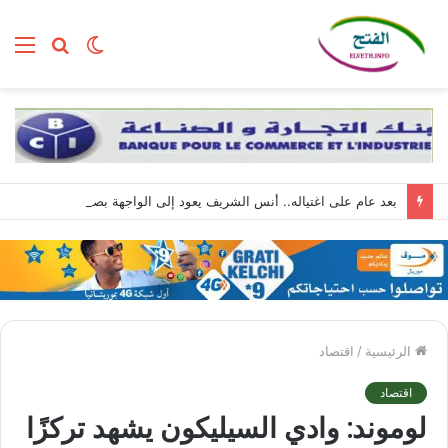
الوضع
بحث
الق
المظلم
عن
بعد عام على اغتياله.. أنس الشريف يعود إلى الواجهة بصوته الذي لم يغادر غزة
الرئيسية
/
اقتصاد
اقتصاد
لوموند: وادي السيليكون يشهد تركزًا