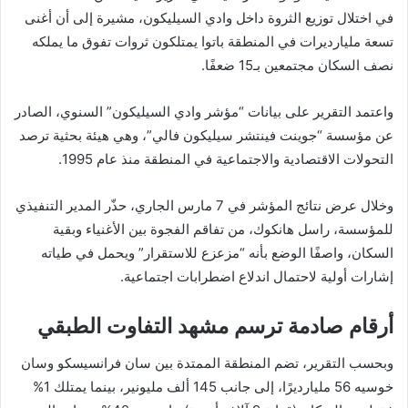
في اختلال توزيع الثروة داخل وادي السيليكون، مشيرة إلى أن أغنى
تسعة مليارديرات في المنطقة باتوا يمتلكون ثروات تفوق ما يملكه
نصف السكان مجتمعين بـ15 ضعفًا.
واعتمد التقرير على بيانات “مؤشر وادي السيليكون” السنوي، الصادر
عن مؤسسة “جوينت فينتشر سيليكون فالي”، وهي هيئة بحثية ترصد
التحولات الاقتصادية والاجتماعية في المنطقة منذ عام 1995.
وخلال عرض نتائج المؤشر في 7 مارس الجاري، حذّر المدير التنفيذي
للمؤسسة، راسل هانكوك، من تفاقم الفجوة بين الأغنياء وبقية
السكان، واصفًا الوضع بأنه “مزعزع للاستقرار” ويحمل في طياته
إشارات أولية لاحتمال اندلاع اضطرابات اجتماعية.
أرقام صادمة ترسم مشهد التفاوت الطبقي
وبحسب التقرير، تضم المنطقة الممتدة بين سان فرانسيسكو وسان
خوسيه 56 مليارديرًا، إلى جانب 145 ألف مليونير، بينما يمتلك 1%