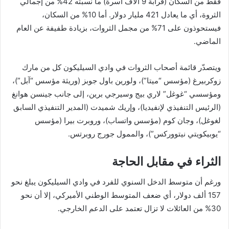
فقط من السكان (قرابة 9 آلاف أسرة) ما نسبته 42% من إجمالي
الثروة، أي ما يعادل 421 مليار دولار. أما 10% من السكان،
فيستحوذون على 71% من مجمل الثروات، بزيادة طفيفة عن العام
الماضي.
ويتصدّر قائمة أصحاب الثروات في وادي السيليكون كل من مارك
زوكربيرغ (مؤسس “ميتا”)، ولورين باول جوبز (وريثة مؤسس “آبل”)،
ومؤسسي “غوغل” لاري بيج وسيرجي برين، إلى جانب جينسن هوانغ
(الرئيس التنفيذي لإنفيديا)، وإريك شميدت (المدير التنفيذي السابق
لغوغل)، وجان كوم (مؤسس واتساب)، وروبرت بيرا (مؤسس
“يوبيكويتي نيتووركس”)، والممول جورج روبرتس.
الثراء في مقابل الحاجة
ورغم أن متوسط الدخل السنوي للفرد في وادي السيليكون يبلغ نحو
157 ألف دولار، أي ضعف المتوسط الوطني الأميركي، إلا أن نحو
30% من العائلات لا تزال تعتمد على الدعم الخارجي.