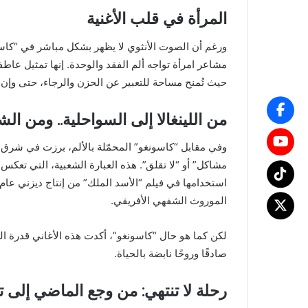
المرأة في قلب الأغنية
ورغم أن الصوت الأنثوي لا يظهر بشكل مباشر في “كاسونغو
مشاعر امرأة تواجه ألم الفقد والوحدة. إنها تمثيل عا
حيث تُمنح مساحة للتعبير عن الحزن والرجاء، حتى وإن ل
من اللينغالا إلى السواحلية.. ومن ال
وفي مقابل “كاسونغو” المحمّلة بالألم، برزت في شرق أفري
مشاكل” أو “لا تقلق”. هذه العبارة الشعبية، التي تعكس
الموروث الشفهي الأفريقي.
لكن كما هو حال “كاسونغو”، أكدت هذه الأغاني قدرة ال
صادقًا وروحًا نابضة بالحياة.
رحلة لا تنتهي: من وجع الماضي إلى ت