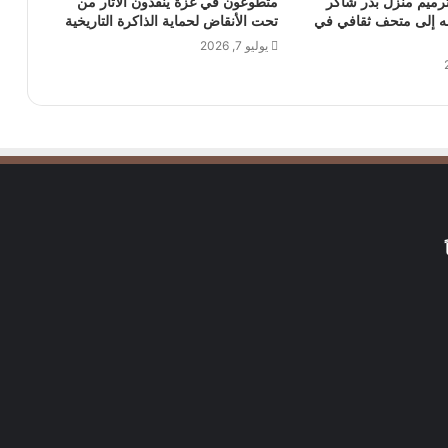
ترميم منزل بدر شاكر
متطوعون في غزة ينقذون الآثار من
له إلى متحف ثقافي في
تحت الأنقاض لحماية الذاكرة التاريخية
يوليو 7, 2026