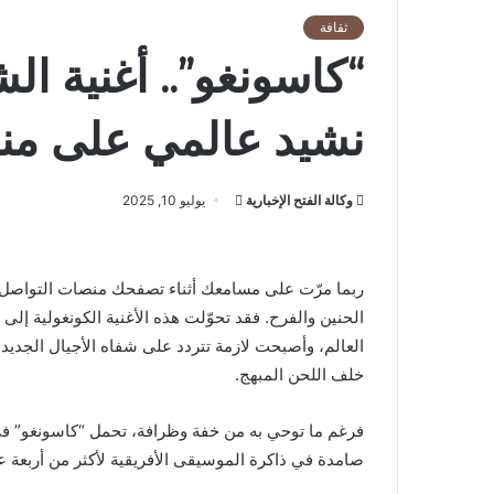
ثقافة
“كاسونغو”.. أغنية ا
نشيد عالمي على من
أرسل
وكالة الفتح الإخبارية
يوليو 10, 2025
بريدا
إلكترونيا
ربما مرّت على مسامعك أثناء تصفحك منصات التواصل الا
الحنين والفرح. فقد تحوّلت هذه الأغنية الكونغولية إل
العالم، وأصبحت لازمة تتردد على شفاه الأجيال الجديد
خلف اللحن المبهج.
فرغم ما توحي به من خفة وظرافة، تحمل “كاسونغو” ف
صامدة في ذاكرة الموسيقى الأفريقية لأكثر من أربعة ع