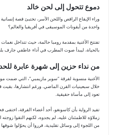
دموع تتحول إلى لحن خالد
وراء الإيقاع الراقص واللحن الآسر، تختبئ قصة إنسانية 
واحدة من أيقونات الموسيقى في أفريقيا والعالم؟
تفتتح الأغنية بمقدمة رومبا حالمة، حيث تتداخل نغمات
بالحياة، ليبدأ صوت المطرب في أداء عاطفي جارف بلغة الل
من نداء حزين إلى شهرة عابرة للحد
الأغنية منسوبة لفرقة “سوبر مازيمبي”، التي ضمت مو
خلال سبعينيات القرن الماضي. ورغم انتشارها، بقيت قص
تعود إلى مأساة حقيقية.
تفيد الرواية بأن كاسونغو، أحد أعضاء الفرقة، اختفى ف
زملاؤه للاطمئنان عليه، لم يجدوه، لكنهم التقوا زوجته 
من اللجوء إلى وسائل تقليدية، قرروا أن يحوّلوا شوقها إل