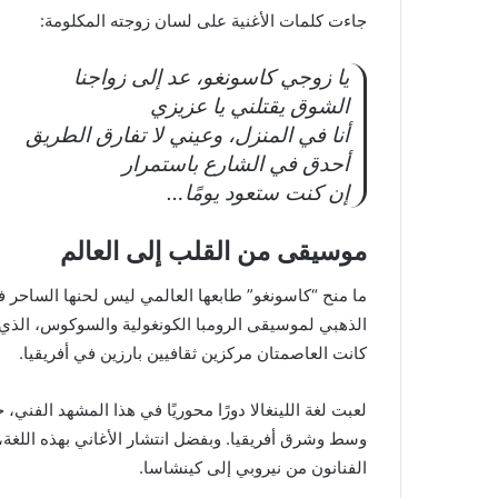
جاءت كلمات الأغنية على لسان زوجته المكلومة:
يا زوجي كاسونغو، عد إلى زواجنا
الشوق يقتلني يا عزيزي
أنا في المنزل، وعيني لا تفارق الطريق
أحدق في الشارع باستمرار
إن كنت ستعود يومًا…
موسيقى من القلب إلى العالم
ما منح “كاسونغو” طابعها العالمي ليس لحنها الساحر فقط
الذهبي لموسيقى الرومبا الكونغولية والسوكوس، الذي 
كانت العاصمتان مركزين ثقافيين بارزين في أفريقيا.
لعبت لغة اللينغالا دورًا محوريًا في هذا المشهد الف
وسط وشرق أفريقيا. وبفضل انتشار الأغاني بهذه اللغة، تح
الفنانون من نيروبي إلى كينشاسا.