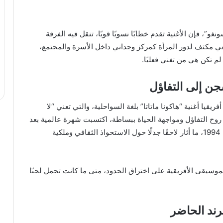
”، فإن الأغنية تقدم خطابًا نسويًا قويًا، تنقل فيه الفرقة
طفي مكثف لدور المرأة كمركز وجداني داخل الأسرة والمجتمع،
م تكن هي من تغني فعليًا.
شجن إلى التفاؤل
قيا أغنية “هاكونا ماتاتا” بلغة السواحلية، والتي تعني “لا
 روح التفاؤل ومواجهة الحياة ببساطة، اكتسبت شهرة عالمية بعد
استخدامها في فيلم “الأسد الملك” من إنتاج ديزني عام 1994، ما أثار لاحقًا جدلًا حول الاستحواذ الثقافي وملكية
موسيقى الأفريقية على اختراق الحدود، متى ما كانت تحمل لحنًا
رند الحاضر