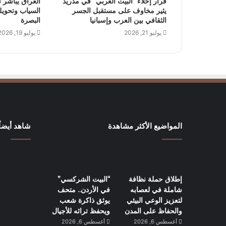
قرار إخلاء “البيت العربي” في مدريد
العراق يباشر 
يثير مخاوف على مستقبل الجسر
السياب وتحوي
الثقافي بين العرب وإسبانيا
البصرة
يوليو 21, 2026
يوليو 19, 2026
المواضيع الأكثر مشاهدة
شاهد أيضاً
إطلاق حملة نظافة
“البيت الشركسي”
شاملة في لعصابه
في الأردن.. متحف
لتعزيز الوعي البيئي
يوثق ذاكرة شعب
والحفاظ على المدن
ويحفظ تراثه للأجيال
أغسطس 6, 2026
أغسطس 6, 2026