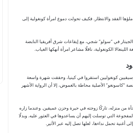
ملؤها الفقد والانتظار. فكيف تحولت دموع امرأة كونغولية إلى
 الجيتار في “سولو” شجي، مع إيقاعات شرق أفريقيا النابضة
ينغالا الكونغولية، ناقلًا مشاعر امرأة أنهكها الغياب.
ود
سيقيين كونغوليين استقروا في كينيا، وحققت شهرة واسعة
ة “كاسونغو” الأصلية محاطة بالغموض، إلا أن الرواية الأشهر
جأة من منزله، تاركًا زوجته في حيرة وحزن عميقين. وعندما زاره
المفجوعة التي توسلت إليهم أن يساعدوها في العثور عليه. وبدلًا
ى أغنية تحمل نداءها، لعلها تصل إليه عبر الأثير.