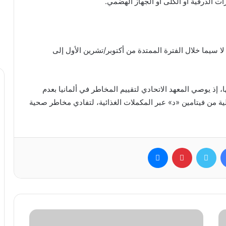
ت الدرقية أو الكلى أو الجهاز الهضمي.
ا سيما خلال الفترة الممتدة من أكتوبر/تشرين الأول إلى
ا، إذ يوصي المعهد الاتحادي لتقييم المخاطر في ألمانيا بعدم
رامًا يوميًا، أي ما يعادل 800 وحدة دولية من فيتامين «د» عبر المكملات الغذائية، لتفادي مخاطر صحية
فيسبوك
تويتر
بينتيريست
ماسنجر