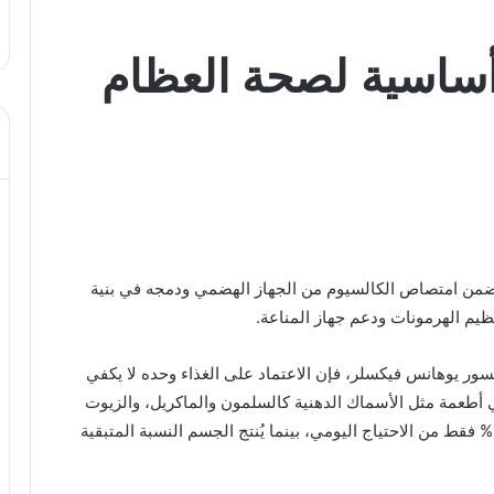
 أساسية لصحة العظام
إذ يضمن امتصاص الكالسيوم من الجهاز الهضمي ودمجه في بنية
ظيم الهرمونات ودعم جهاز المناعة.
يسور يوهانس فيكسلر، فإن الاعتماد على الغذاء وحده لا يكفي
ي أطعمة مثل الأسماك الدهنية كالسلمون والماكريل، والزيوت
النباتية، ومنتجات الألبان. وأوضح أن الغذاء يوفّر نحو 10% فقط من الاحتياج اليومي، بينما يُنتج الجسم النسبة المتبقية