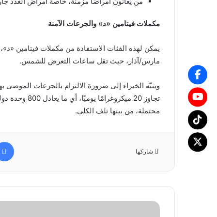
من يعانون أمراضًا مزمنة، خاصة أمراض الغدد جارا
مكملات فيتامين «د» والجرعات الآمنة
يمكن لهذه الفئات الاستفادة من مكملات فيتامين «د»، ل
مارس/آذار، حيث تقل ساعات التعرض للشمس.
وينبّه الخبراء إلى ضرورة الالتزام بالجرعات الموصى به
تجاوز 20 ميكروغ
محتملة، من بينها تلف الكلى.
شاركها