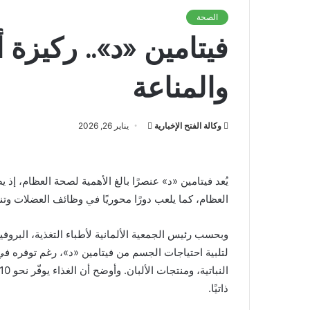
الصحة
فيتامين «د».. ركيزة
والمناعة
أرسل
وكالة الفتح الإخبارية
يناير 26, 2026
بريدا
إلكترونيا
يُعد فيتامين «د» عنصرًا بالغ الأهمية لصحة العظام، 
العظام، كما يلعب دورًا محوريًا في وظائف العضلات وتن
وبحسب رئيس الجمعية الألمانية لأطباء التغذية، البروف
لتلبية احتياجات الجسم من فيتامين «د»، رغم توفره ف
ذاتيًا.