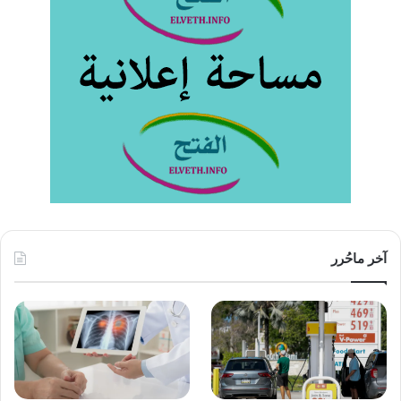
آخر ماحُرر