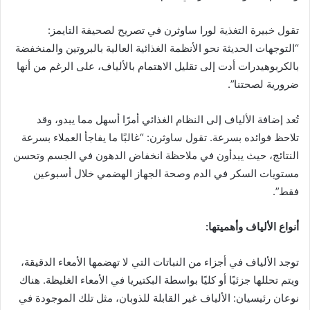
تقول خبيرة التغذية لورا ساوثرن في تصريح لصحيفة التايمز:
“التوجهات الحديثة نحو الأنظمة الغذائية العالية بالبروتين والمنخفضة
بالكربوهيدرات أدت إلى تقليل الاهتمام بالألياف، على الرغم من أنها
ضرورية لصحتنا”.
تُعد إضافة الألياف إلى النظام الغذائي أمرًا أسهل مما يبدو، وقد
تلاحظ فوائده بسرعة. تقول ساوثرن: “غالبًا ما يفاجأ العملاء بسرعة
النتائج، حيث يبدأون في ملاحظة انخفاض الدهون في الجسم وتحسن
مستويات السكر في الدم وصحة الجهاز الهضمي خلال أسبوعين
فقط”.
أنواع الألياف وأهميتها:
توجد الألياف في أجزاء من النباتات التي لا تهضمها الأمعاء الدقيقة،
ويتم تحللها جزئيًا أو كليًا بواسطة البكتيريا في الأمعاء الغليظة. هناك
نوعان رئيسيان: الألياف غير القابلة للذوبان، مثل تلك الموجودة في