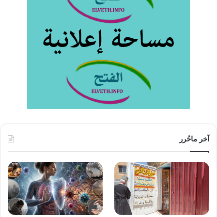
آخر ماحُرر