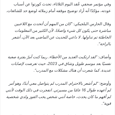
وفي مؤتمر صحفي عُقد اليوم الثلاثاء، تحدث كورتوا عن أسباب
عودته، مؤكدًا أنه أراد توضيح موقفه أمام زملائه لوضع حد للشائعات.
وقال الحارس البلجيكي:
“كان من المهم أن أتحدث مع اللاعبين
مباشرة حتى يكون كل شيء واضحًا، لأن الكثير من المعلومات
الخاطئة تم تداولها. لا داعي للحديث عن الماضي بعد الآن، أشعر
بالراحة”.
وأضاف:
“لقد ارتكبت العديد من الأخطاء. ربما كنت أمرّ بفترة صعبة
نفسيًا بعد موسم طويل وشاق في 2023، حيث تعرضت لإصابات
عديدة. كما شعرت أن هناك مشكلات مع المدرب”.
وأوضح:
“لم أشعر بالاحترام. المدرب لم يتواصل معي أبدًا، وهو أمر
لم أعهده طوال 16 عامًا من مسيرتي. انفجرت في ذلك الوقت لأنني
لم أفهم ما كان يحدث، خاصة أنني شخص يحب الفوز ولدي شخصية
قوية”.