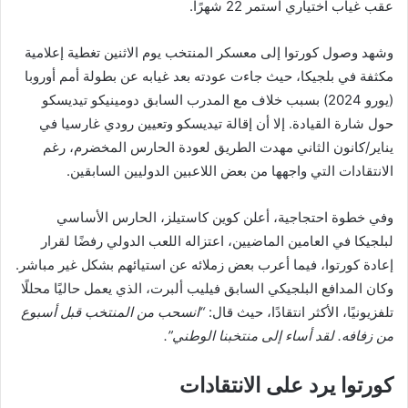
عقب غياب اختياري استمر 22 شهرًا.
وشهد وصول كورتوا إلى معسكر المنتخب يوم الاثنين تغطية إعلامية
مكثفة في بلجيكا، حيث جاءت عودته بعد غيابه عن بطولة أمم أوروبا
(يورو 2024) بسبب خلاف مع المدرب السابق دومينيكو تيديسكو
حول شارة القيادة. إلا أن إقالة تيديسكو وتعيين رودي غارسيا في
يناير/كانون الثاني مهدت الطريق لعودة الحارس المخضرم، رغم
الانتقادات التي واجهها من بعض اللاعبين الدوليين السابقين.
وفي خطوة احتجاجية، أعلن كوين كاستيلز، الحارس الأساسي
لبلجيكا في العامين الماضيين، اعتزاله اللعب الدولي رفضًا لقرار
إعادة كورتوا، فيما أعرب بعض زملائه عن استيائهم بشكل غير مباشر.
وكان المدافع البلجيكي السابق فيليب ألبرت، الذي يعمل حاليًا محللًا
تلفزيونيًا، الأكثر انتقادًا، حيث قال:
“انسحب من المنتخب قبل أسبوع
من زفافه. لقد أساء إلى منتخبنا الوطني”.
كورتوا يرد على الانتقادات