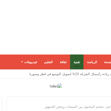
لصحة
الرياضة
تقنية
ثقافة
التعليم
فيديوهات
مضيق هرمز وسط تضارب الروايات بين واشنطن وطهران
ناعي: تضخم المحتوى بين المنصات ورفض الجمهور