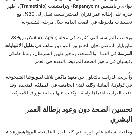
دواءي
راباميسين (Rapamycin)
و
تراميتينيب (Trametinib)
، أظهر
قدرة على إطالة عمر فئران المختبر بنسبة تصل إلى
30%
، مع
تحسينات ملحوظة في الصحة العامة خلال مرحلة الشيخوخة.
وبحسب الدراسة، التي نُشرت في مجلة
Nature Aging
بتاريخ 28
مايو/أيار الماضي، فإن الجمع بين الدواءين ساهم في
تقليل الالتهابات
المزمنة
في الدماغ والأنسجة، وتأخير ظهور السرطان، وهما عاملان
رئيسيان في تدهور الصحة المرتبط بالتقدم في العمر.
وأُجريت الدراسة بالتعاون بين
معهد ماكس بلانك لبيولوجيا الشيخوخة
في كولونيا، ألمانيا، و
كلية لندن الجامعية
في المملكة المتحدة. وقد
لاقت الدراسة اهتمامًا واسعًا، وكتبت عنها مجلة
نيوزويك
الأميركية.
تحسين الصحة دون وعود بإطالة العمر
البشري
وعلقت أستاذة علم الوراثة في كلية لندن الجامعية،
البروفيسورة دام