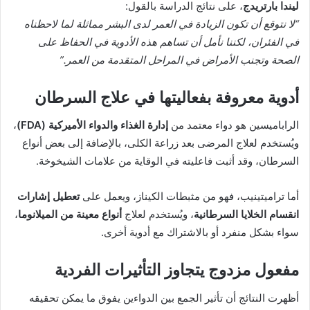
ليندا بارتريدج
، على نتائج الدراسة بالقول:
“لا نتوقع أن تكون الزيادة في العمر لدى البشر مماثلة لما لاحظناه
في الفئران، لكننا نأمل أن تساهم هذه الأدوية في الحفاظ على
الصحة وتجنب الأمراض في المراحل المتقدمة من العمر.”
أدوية معروفة بفعاليتها في علاج السرطان
الراباميسين هو دواء معتمد من
إدارة الغذاء والدواء الأميركية (FDA)
،
ويُستخدم لعلاج المرضى بعد زراعة الكلى، بالإضافة إلى بعض أنواع
السرطان، وقد أثبت فاعليته في الوقاية من علامات الشيخوخة.
أما تراميتينيب، فهو من مثبطات الكيناز، ويعمل على
تعطيل إشارات
انقسام الخلايا السرطانية
، ويُستخدم لعلاج
أنواع معينة من الميلانوما
،
سواء بشكل منفرد أو بالاشتراك مع أدوية أخرى.
مفعول مزدوج يتجاوز التأثيرات الفردية
أظهرت النتائج أن تأثير الجمع بين الدواءين يفوق ما يمكن تحقيقه