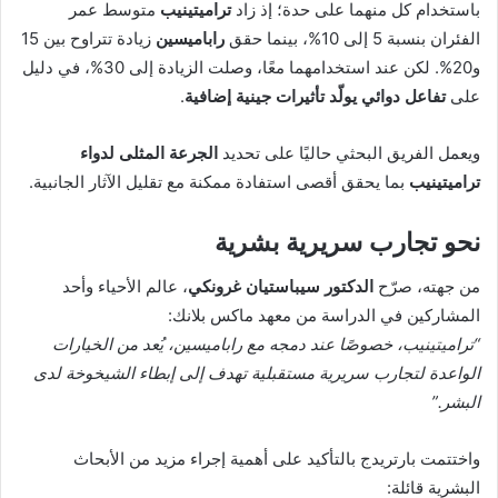
باستخدام كل منهما على حدة؛ إذ زاد
تراميتينيب
متوسط عمر
الفئران بنسبة 5 إلى 10%، بينما حقق
راباميسين
زيادة تتراوح بين 15
و20%. لكن عند استخدامهما معًا، وصلت الزيادة إلى 30%، في دليل
على
تفاعل دوائي يولّد تأثيرات جينية إضافية
.
ويعمل الفريق البحثي حاليًا على تحديد
الجرعة المثلى لدواء
تراميتينيب
بما يحقق أقصى استفادة ممكنة مع تقليل الآثار الجانبية.
نحو تجارب سريرية بشرية
من جهته، صرّح
الدكتور سيباستيان غرونكي
، عالم الأحياء وأحد
المشاركين في الدراسة من معهد ماكس بلانك:
“تراميتينيب، خصوصًا عند دمجه مع راباميسين، يُعد من الخيارات
الواعدة لتجارب سريرية مستقبلية تهدف إلى إبطاء الشيخوخة لدى
البشر.”
واختتمت بارتريدج بالتأكيد على أهمية إجراء مزيد من الأبحاث
البشرية قائلة: