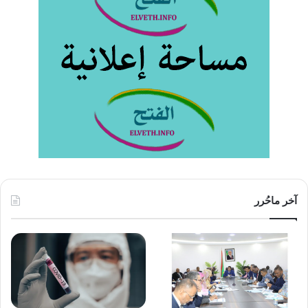
آخر ماحُرر