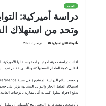
الصحة
دراسة أميركية: التوا
وتحد من استهلاك ال
أرسل
وكالة الفتح الإخبارية
نوفمبر 8, 2025
بريدا
إلكترونيا
أفادت دراسة حديثة أجرتها جامعة بنسلفانيا الأميركية بأ
لتقليل كمية الطعام المستهلكة، وبالتالي خفض عدد الس
وبحسب نتائج الدراسة المنشورة في مجلة
Preference
استهلاك الفلفل الحار والتوابل المشابهة يؤثر على حجم 
تدفع الأفراد لتناول كميات أقل مقارنة بالوجبات العادية.
وأوضحت رئيسة فريق البحث، بيج كانينهام، أن تناول ال