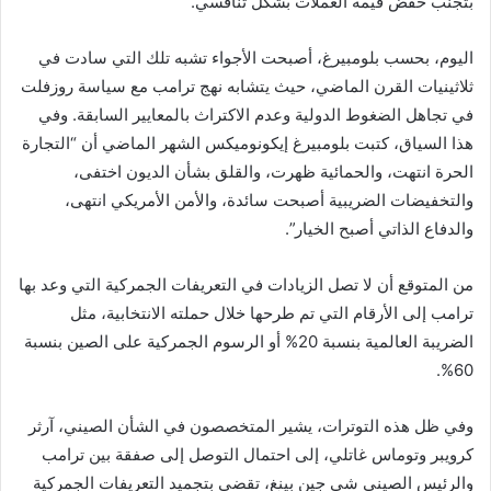
بتجنب خفض قيمة العملات بشكل تنافسي.
اليوم، بحسب بلومبيرغ، أصبحت الأجواء تشبه تلك التي سادت في
ثلاثينيات القرن الماضي، حيث يتشابه نهج ترامب مع سياسة روزفلت
في تجاهل الضغوط الدولية وعدم الاكتراث بالمعايير السابقة. وفي
هذا السياق، كتبت بلومبيرغ إيكونوميكس الشهر الماضي أن “التجارة
الحرة انتهت، والحمائية ظهرت، والقلق بشأن الديون اختفى،
والتخفيضات الضريبية أصبحت سائدة، والأمن الأمريكي انتهى،
والدفاع الذاتي أصبح الخيار”.
من المتوقع أن لا تصل الزيادات في التعريفات الجمركية التي وعد بها
ترامب إلى الأرقام التي تم طرحها خلال حملته الانتخابية، مثل
الضريبة العالمية بنسبة 20% أو الرسوم الجمركية على الصين بنسبة
60%.
وفي ظل هذه التوترات، يشير المتخصصون في الشأن الصيني، آرثر
كرويبر وتوماس غاتلي، إلى احتمال التوصل إلى صفقة بين ترامب
والرئيس الصيني شي جين بينغ، تقضي بتجميد التعريفات الجمركية