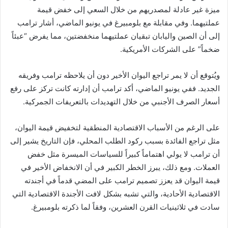
ميزة غير عادلة لمصدريهم من خلال السعي إلى خفض قيمة
عملتيهما. وفي مقابلة مع بلومبيرغ في يونيو الماضي، أشار ترامب
إلى أن الصين واليابان تبقيان عملتيهما منخفضتين، مما يفرض “عبئاً
ضخماً” على الشركات الأمريكية.
ويُتوقع أن لا يمر تراجع اليوان الأخير دون أن يلاحظه ترامب وفريقه
الجديد. ففي يونيو الماضي، أكد ترامب أن إدارته كانت تركز على رفع
أسعار الصرف الأجنبي من خلال التهديدات بالتعريفات الجمركية.
على الرغم من الأسباب الاقتصادية المنطقية لتخفيض قيمة اليوان،
مثل تراجع الفائدة بسبب ركود الطلب المحلي، فإن التاريخ يشير إلى
أن ترامب لا يولي اهتماماً كبيراً للسياسات الميسرة مثل خفض
العملات. ومع ذلك، يبرز الخطر الكبير في أن الانخفاض الأخير في
قيمة اليوان قد يعزز تصميم ترامب على المضي قدماً في أجندته
الاقتصادية الأحادية، والتي تشبه بشكل لافت الأجندة الاقتصادية التي
سادت في ثلاثينيات القرن العشرين، وفقاً لما ذكرته بلومبيرغ.