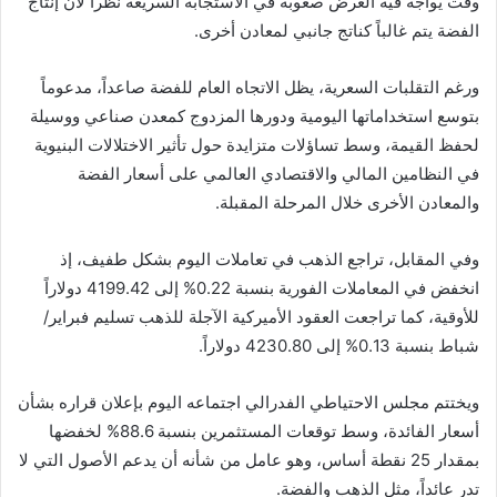
وقت يواجه فيه العرض صعوبة في الاستجابة السريعة نظراً لأن إنتاج
الفضة يتم غالباً كناتج جانبي لمعادن أخرى.
ورغم التقلبات السعرية، يظل الاتجاه العام للفضة صاعداً، مدعوماً
بتوسع استخداماتها اليومية ودورها المزدوج كمعدن صناعي ووسيلة
لحفظ القيمة، وسط تساؤلات متزايدة حول تأثير الاختلالات البنيوية
في النظامين المالي والاقتصادي العالمي على أسعار الفضة
والمعادن الأخرى خلال المرحلة المقبلة.
وفي المقابل، تراجع الذهب في تعاملات اليوم بشكل طفيف، إذ
انخفض في المعاملات الفورية بنسبة 0.22% إلى 4199.42 دولاراً
للأوقية، كما تراجعت العقود الأميركية الآجلة للذهب تسليم فبراير/
شباط بنسبة 0.13% إلى 4230.80 دولاراً.
ويختتم مجلس الاحتياطي الفدرالي اجتماعه اليوم بإعلان قراره بشأن
أسعار الفائدة، وسط توقعات المستثمرين بنسبة 88.6% لخفضها
بمقدار 25 نقطة أساس، وهو عامل من شأنه أن يدعم الأصول التي لا
تدر عائداً، مثل الذهب والفضة.