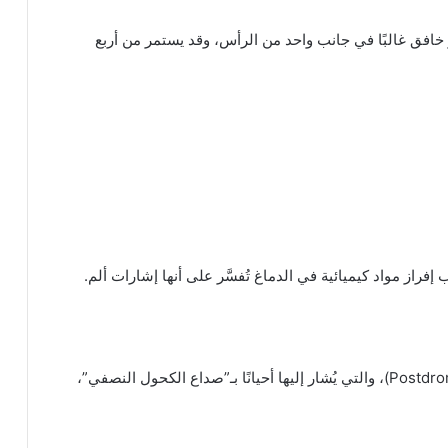
 خافق غالبًا في جانب واحد من الرأس، وقد يستمر من أربع
بعد انتهاء الألم، يدخل المصاب مرحلة ما بعد النوبة (Postdrome)، والتي يُشار إليها أحيانًا بـ”صداع الكحول النصفي”،