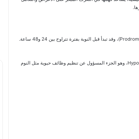
ها.
تُعرف المرحلة الأولى بالمرحلة التمهيدية أو الإنذارية (Prodrome)، وقد تبدأ قبل النوبة بفترة تتراوح بين 24 و48 ساعة.
وترتبط هذه المرحلة بنشاط غير طبيعي في Hypothalamus، وهو الجزء المسؤول عن تنظيم وظائف حيوية مثل النوم