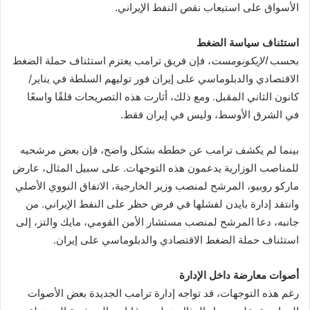
الأسواق على استيعاب نقص النفط الإيراني.
استئناف سياسة الضغط
بحسب
الإيكونومست
، فإن فريق ترامب يعتزم استئناف حملة الضغط
الاقتصادي والدبلوماسي على إيران فور توليهم السلطة في يناير/
كانون الثاني المقبل. ومع ذلك، أثارت هذه التصريحات قلقًا واسعًا
في الشرق الأوسط، وليس في إيران فقط.
بينما لم يكشف ترامب عن خططه بشكل واضح، فإن بعض مرشحيه
للمناصب الوزارية يدعمون هذه التوجهات. على سبيل المثال، عارض
ماركو روبيو، المرشح لمنصب وزير الخارجية، الاتفاق النووي الأصلي
وانتقد إدارة بايدن لفشلها في فرض حظر على النفط الإيراني. من
جانبه، دعا المرشح لمنصب مستشار الأمن القومي، مايك والتز، إلى
استئناف حملة الضغط الاقتصادي والدبلوماسي على إيران.
أصوات معارضة داخل الإدارة
رغم هذه التوجهات، قد تواجه إدارة ترامب الجديدة بعض الأصوات