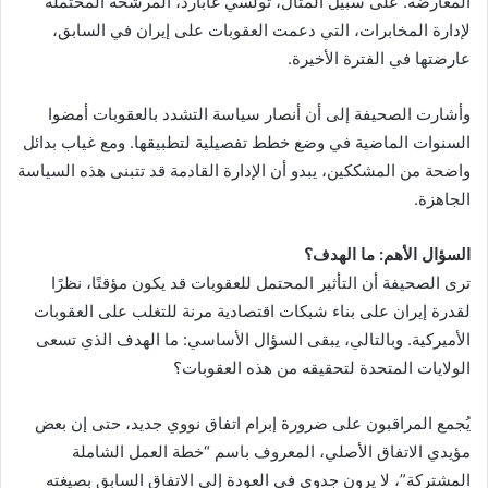
المعارضة. على سبيل المثال، تولسي غابارد، المرشحة المحتملة
لإدارة المخابرات، التي دعمت العقوبات على إيران في السابق،
عارضتها في الفترة الأخيرة.
وأشارت الصحيفة إلى أن أنصار سياسة التشدد بالعقوبات أمضوا
السنوات الماضية في وضع خطط تفصيلية لتطبيقها. ومع غياب بدائل
واضحة من المشككين، يبدو أن الإدارة القادمة قد تتبنى هذه السياسة
الجاهزة.
السؤال الأهم: ما الهدف؟
ترى الصحيفة أن التأثير المحتمل للعقوبات قد يكون مؤقتًا، نظرًا
لقدرة إيران على بناء شبكات اقتصادية مرنة للتغلب على العقوبات
الأميركية. وبالتالي، يبقى السؤال الأساسي: ما الهدف الذي تسعى
الولايات المتحدة لتحقيقه من هذه العقوبات؟
يُجمع المراقبون على ضرورة إبرام اتفاق نووي جديد، حتى إن بعض
مؤيدي الاتفاق الأصلي، المعروف باسم “خطة العمل الشاملة
المشتركة”، لا يرون جدوى في العودة إلى الاتفاق السابق بصيغته