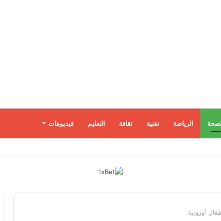
لصحة
الرياضة
تقنية
ثقافة
التعليم
فيديوهات
مضيق هرمز وسط تضارب الروايات بين واشنطن وطهران
فال أوروبية