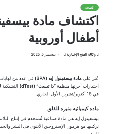
الصحة
اكتشاف مادة بيسفين
أطفال أوروبية
أرسل
وكالة الفتح الإخبارية
ديسمبر 5, 2025
بريدا
إلكترونيا
عُثر على
مادة بيسفينول إيه (BPA)
في عدد من لهايات ا
اختبارات أجرتها منظمة
“دا تيست” (dTest)
التشيكية 
في 18 أكتوبر/تشرين الأول الجاري.
مادة كيميائية مثيرة للقلق
بيسفينول إيه هي مادة صناعية تُستخدم في إنتاج البلا
تركيبها مع هرمون الإستروجين الأنثوي في البشر والحي
إلى: