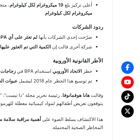
أعلى تركيز بلغ
19 ميكروغرام لكل كيلوغرام
، متج
ميكروغرام لكل كيلوغرام
ردود الشركات
صرّحت إحدى الشركات بأنها
لم تعثر على أي BPA
شركة أخرى قالت إن
الكمية التي تم العثور عليها
الأطر القانونية الأوروبية
حظر
الاتحاد الأوروبي
استخدام BPA في
زجاجات 
تم توسيع هذا الحظر عام 2018 ليشمل
عبوات الط
وقالت
هانا هوفمانوفا
، رئيسة تحرير مجلة “دا تيست”: “غا
يتوقعون تعريض أطفالهم لمواد كيميائية معطلة للهرمونا
هذا الاكتشاف يسلط الضوء على
أهمية مراقبة سلامة منت
المخاطر الصحية المحتملة.