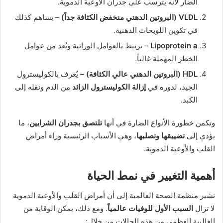
الضار لأنه يترسب على جدران الأوعية الدموية.
VLDL (البروتين الدهني منخفض الكثافة جداً)
– يساهم كذلك
في تكوين اللويحات الدهنية.
Lipoprotein a
– يرتبط بالعوامل الوراثية ويُعد من عوامل
الخطر المهملة غالباً.
HDL (البروتين الدهني عالي الكثافة)
– يُعرف بالكوليسترول
الجيد، لدوره في
إزالة الكوليسترول الزائد
من الدم ونقله إلى
الكبد.
وتكمن خطورة الأنواع الضارة في أنها
تلتصق بجدران الشرايين
، ما
يؤدي إلى
تضييقها وتصلبها
، وهي الأسباب الرئيسية وراء أمراض
القلب والأوعية الدموية.
أهمية التغيير في نمط الحياة
تشير منظمة الصحة العالمية إلى أن أمراض القلب والأوعية الدموية
لا تزال
السبب الأول للوفيات عالمياً
. ومع ذلك، يمكن الوقاية من
الغالبية العظمى من هذه الحالات من خلال: