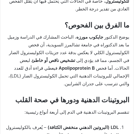
للكوليسترول
، خاصة في الحالات التي يُحتمل فيها أن يُقلل الفحص
العادي من تقدير درجة الخطر.
ما الفرق بين الفحوص؟
يوضح الدكتور
جايكوب مورزه
، الباحث المشارك في الدراسة وزميل
ما بعد الدكتوراه في جامعة تشالمرز السويدية، أن فحص
الكوليسترول الكلي لا يعكس بدقة عدد جزيئات الكوليسترول الضار
في الجسم، مما قد يؤدي إلى
تشخيص ناقص أو خاطئ
لبعض
الحالات. أما فحص
Apolipoprotein B
فيعطي قراءة أدق للعدد
الإجمالي للبروتينات الدهنية التي تحمل الكوليسترول الضار (LDL)،
والتي تترسب على جدران الشرايين.
البروتينات الدهنية ودورها في صحة القلب
تنقسم البروتينات الدهنية في الدم إلى أربعة أنواع رئيسية:
LDL (البروتين الدهني منخفض الكثافة)
– يُعرف بالكوليسترول