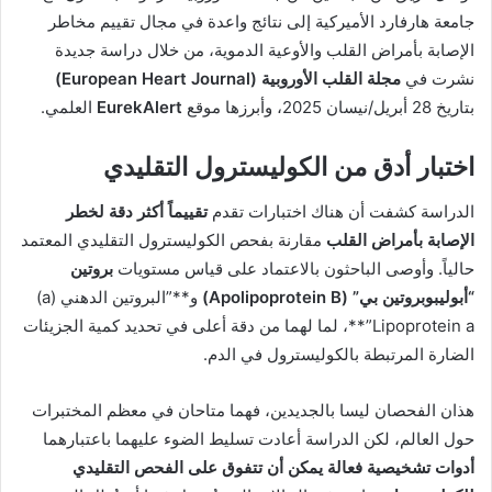
جامعة هارفارد الأميركية إلى نتائج واعدة في مجال تقييم مخاطر
الإصابة بأمراض القلب والأوعية الدموية، من خلال دراسة جديدة
نشرت في
مجلة القلب الأوروبية (European Heart Journal)
بتاريخ 28 أبريل/نيسان 2025، وأبرزها موقع
EurekAlert
العلمي.
اختبار أدق من الكوليسترول التقليدي
الدراسة كشفت أن هناك اختبارات تقدم
تقييماً أكثر دقة لخطر
الإصابة بأمراض القلب
مقارنة بفحص الكوليسترول التقليدي المعتمد
حالياً. وأوصى الباحثون بالاعتماد على قياس مستويات
بروتين
“أبوليبوبروتين بي” (Apolipoprotein B)
و**”البروتين الدهني (a)
Lipoprotein a”**، لما لهما من دقة أعلى في تحديد كمية الجزيئات
الضارة المرتبطة بالكوليسترول في الدم.
هذان الفحصان ليسا بالجديدين، فهما متاحان في معظم المختبرات
حول العالم، لكن الدراسة أعادت تسليط الضوء عليهما باعتبارهما
أدوات تشخيصية فعالة يمكن أن تتفوق على الفحص التقليدي