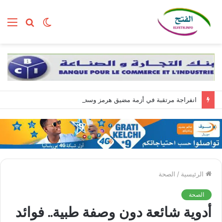
الوضع
بحث
الق
المظلم
عن
انفراجة مرتقبة في أزمة مضيق هرمز وسط تضارب الروايات بين واشنطن وطهران
الرئيسية
/
الصحة
الصحة
أدوية شائعة دون وصفة طبية.. فوائد