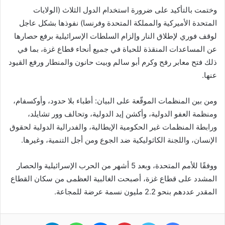
وختمت بالتأكيد على ضرورة استخدام الدول الثلاث (الولايات
المتحدة الأميركية والمملكة المتحدة وفرنسا) نفوذها بشكل عاجل
لوقف فوري لإطلاق النار وإلزام السلطات الإسرائيلية برفع حصارها
عن المساعدات المنقذة للحياة في جميع أنحاء قطاع غزة، بما في
ذلك فتح معابر رفح وكرم أبو سالم وبيت حانون والمنطار ورفع القيود
عنها.
ومن بين المنظمات الموقّعة على البيان: أطباء بلا حدود، وأوكسفام،
ومنظمة العفو الدولية، وأكشن إيد الدولية، وتحالف وور تشايلد،
ورابطة المنظمات غير الحكومية الإيطالية، والفدرالية الدولية لحقوق
الإنسان، واللجنة الكاثوليكية ضد الجوع ومن أجل التنمية، وغيرها.
ووفقًا للأمم المتحدة، وبعد 5 أشهر من الحرب الإسرائيلية والحصار
المشدد على قطاع غزة، أصبحت الغالبية العظمى من سكان القطاع
المقدر عددهم بنحو 2.2 مليون نسمة عرضة للمجاعة.
فيسبوك
تويتر
بينتيريست
ماسنجر
واتساب
تيلقرام