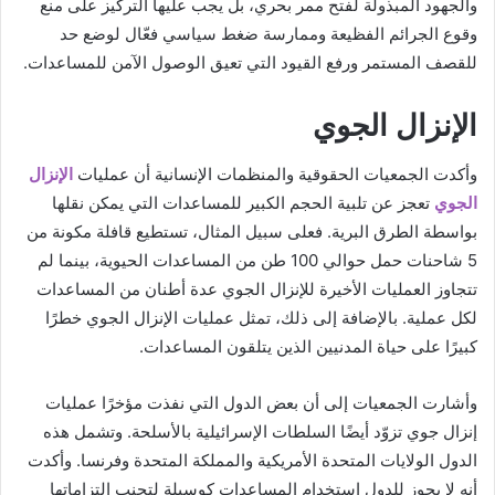
والجهود المبذولة لفتح ممر بحري، بل يجب عليها التركيز على منع
وقوع الجرائم الفظيعة وممارسة ضغط سياسي فعّال لوضع حد
للقصف المستمر ورفع القيود التي تعيق الوصول الآمن للمساعدات.
الإنزال الجوي
وأكدت الجمعيات الحقوقية والمنظمات الإنسانية أن عمليات
الإنزال
الجوي
تعجز عن تلبية الحجم الكبير للمساعدات التي يمكن نقلها
بواسطة الطرق البرية. فعلى سبيل المثال، تستطيع قافلة مكونة من
5 شاحنات حمل حوالي 100 طن من المساعدات الحيوية، بينما لم
تتجاوز العمليات الأخيرة للإنزال الجوي عدة أطنان من المساعدات
لكل عملية. بالإضافة إلى ذلك، تمثل عمليات الإنزال الجوي خطرًا
كبيرًا على حياة المدنيين الذين يتلقون المساعدات.
وأشارت الجمعيات إلى أن بعض الدول التي نفذت مؤخرًا عمليات
إنزال جوي تزوّد أيضًا السلطات الإسرائيلية بالأسلحة. وتشمل هذه
الدول الولايات المتحدة الأمريكية والمملكة المتحدة وفرنسا. وأكدت
أنه لا يجوز للدول استخدام المساعدات كوسيلة لتجنب التزاماتها