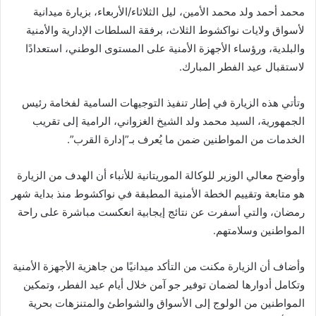
محمد أحمد ولد محمد الأمين، ليل الثلاثاء/الأربعاء، بزيارة ميدانية
لأسواق ولايات نواكشوط الثلاث، برفقة السلطات الإدارية والأمنية
والبلدية، ورؤساء الأجهزة الأمنية على المستوى الوطني، استعدادًا
لاستقبال عيد الفطر المبارك.
وتأتي هذه الزيارة في إطار تنفيذ التوجيهات السامية لفخامة رئيس
الجمهورية، السيد محمد ولد الشيخ الغزواني، الرامية إلى تقريب
الخدمات من المواطنين ضمن ما يُعرف بـ”إدارة القرب”.
وأوضح معالي الوزير للوكالة الموريتانية للأنباء أن الهدف من الزيارة
هو متابعة وتقييم الخطة الأمنية المطبقة في نواكشوط منذ بداية شهر
رمضان، والتي أسفرت عن نتائج إيجابية انعكست مباشرة على راحة
المواطنين وسلامتهم.
وأضاف أن الزيارة مكنت من التأكد ميدانيًا من جاهزية الأجهزة الأمنية
وتكامل أدوارها لضمان توفير جو آمن خلال أيام عيد الفطر، وتمكين
المواطنين من الولوج إلى الأسواق والشواطئ والمتنزهات بحرية