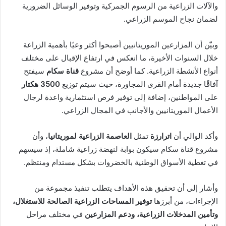
والآلات الزراعية من الرسوم الجمركية وتوفير الوسائل الضرورية
لضمان نجاح الموسم الزراعي.
وبيّن أن المزارعين الموريتانيين أصبحوا أكثر وعيًا بأهمية الزراعة
خلال السنوات الأخيرة، ما انعكس في ارتفاع الإقبال على مختلف
أنواع الأنشطة الزراعية. كما أوضح أن مشروع
قناة سكام
سيفتح
آفاقًا جديدة أمام القرى المجاورة، حيث سيتم توزيع
3500 هكتار
على المواطنين، إضافة إلى توفير فرص استثمارية واعدة لرجال
الأعمال الموريتانيين والأجانب في المجال الزراعي.
وأكد الوالي أن
اترارزة
تمثل
العاصمة الزراعية لموريتانيا
، وأن
مشروع قناة سكام سيكون بوابة لنهضة زراعية شاملة، إذ سيسهم
في تغطية الأسواق الوطنية بالخضروات بشكل مستدام ومنتظم.
وأشار إلى أن تحقيق هذه الأهداف يتطلب تنفيذ مجموعة من
الإجراءات، من أبرزها
توفير المساحات الزراعية الصالحة للاستغلال،
وتأمين المدخلات الزراعية، ودعم المزارعين
في مختلف مراحل