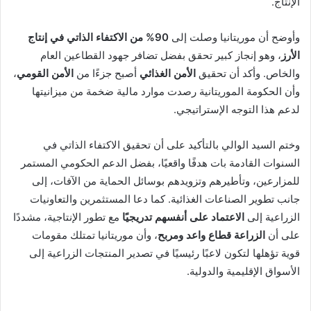
الإنتاج.
وأوضح أن موريتانيا وصلت إلى
90% من الاكتفاء الذاتي في إنتاج
الأرز
، وهو إنجاز كبير تحقق بفضل تضافر جهود القطاعين العام
والخاص. وأكد أن تحقيق
الأمن الغذائي
أصبح جزءًا من
الأمن القومي
،
وأن الحكومة الموريتانية رصدت موارد مالية ضخمة من ميزانيتها
لدعم هذا التوجه الإستراتيجي.
وختم السيد الوالي بالتأكيد على أن تحقيق الاكتفاء الذاتي في
السنوات القادمة بات هدفًا واقعيًا، بفضل الدعم الحكومي المستمر
للمزارعين، وتأطيرهم وتزويدهم بوسائل الحماية من الآفات، إلى
جانب تطوير الصناعات الغذائية. كما دعا المستثمرين والتعاونيات
الزراعية إلى
الاعتماد على أنفسهم تدريجيًا
مع تطور الإنتاجية، مشددًا
على أن
الزراعة قطاع واعد ومربح
، وأن موريتانيا تمتلك مقومات
قوية تؤهلها لتكون لاعبًا رئيسيًا في تصدير المنتجات الزراعية إلى
الأسواق الإقليمية والدولية.