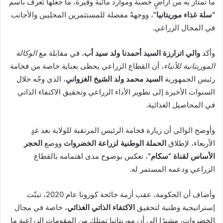
ما تمتاز به من أراضٍ خصبة وموارد مائية وفيرة، ما جعلها تُعرف باسم
“سلة غذاء موريتانيا”
، ووجهةً مفضلة للمستثمرين المحليين والأجانب
في المجال الزراعي.
وأكد
والي اترارزة السيد أحمدنا ولد سيد أب
، في مقابلة مع
الوكالة
الموريتانية للأنباء
، أن القطاع الزراعي يحظى بعناية خاصة من فخامة
رئيس الجمهورية
السيد محمد ولد الشيخ الغزواني
، الذي وجّه خلال
السنوات الأخيرة إلى تطوير الأداء الزراعي وتحقيق الاكتفاء الذاتي
في المحاصيل الغذائية.
وأوضح الوالي أن زيارة فخامة الرئيس المرتقبة للولاية بعد غدٍ
الأربعاء، لإطلاق
الحملة الوطنية لزراعة الخضروات
ووضع
الحجر
الأساس لقناة “سكام”
، تعكس بوضوح مدى اهتمامه بالقطاع
الزراعي ودعمه المستمر له.
وأضاف أن الحكومة، عقب أزمة جائحة كورونا عام 2020، تبنّت
إستراتيجية وطنية لتحقيق
الاكتفاء الذاتي الغذائي
، خاصة في مجال
الخضروات، مشيرًا إلى أن موريتانيا تمتلك من المقومات الزراعية ما