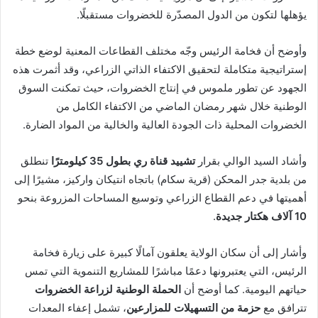
يؤهلها لتكون من الدول المصدّرة للخضروات مستقبلًا.
وأوضح أن فخامة الرئيس وجّه مختلف القطاعات المعنية لوضع خطة
إستراتيجية متكاملة لتحقيق الاكتفاء الذاتي الزراعي، وقد أثمرت هذه
الجهود عن تطور ملموس في إنتاج الخضروات، حيث تمكنت السوق
الوطنية خلال شهر رمضان الماضي من الاكتفاء الكامل من
الخضروات المحلية ذات الجودة العالية والخالية من المواد الضارة.
وأشاد السيد الوالي بقرار
تشييد قناة ري بطول 35 كيلومترًا
تنطلق
من بلدية جدر المحكن (قرية سكام) باتجاه انتيكان واركيز، مشيرًا إلى
أهميتها في دعم القطاع الزراعي وتوسيع المساحات المزروعة بنحو
10 آلاف هكتار جديدة
.
وأشار إلى أن سكان الولاية يعلقون آمالًا كبيرة على زيارة فخامة
الرئيس، التي يعتبرونها دعمًا مباشرًا للمشاريع التنموية التي تمس
حياتهم اليومية. كما أوضح أن
الحملة الوطنية لزراعة الخضروات
تترافق مع
حزمة من التسهيلات للمزارعين
، تشمل إعفاء المعدات