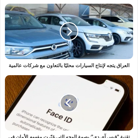
العراق يتجه لإنتاج السيارات محليًا بالتعاون مع شركات عالمية
تقنية "فيس آي دي": بصمة الوجه التي غيّرت مفهوم الأمان في