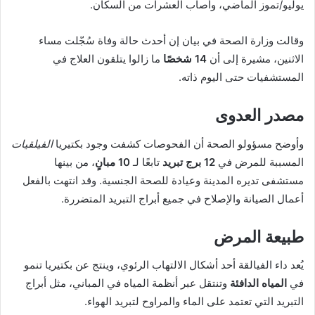
يوليو/تموز الماضي، وأصاب العشرات من السكان.
وقالت وزارة الصحة في بيان إن أحدث حالة وفاة سُجّلت مساء
الاثنين، مشيرة إلى أن
14 شخصًا
ما زالوا يتلقون العلاج في
المستشفيات حتى اليوم ذاته.
مصدر العدوى
وأوضح مسؤولو الصحة أن الفحوصات كشفت وجود بكتيريا
الفيلقيات
المسببة للمرض في
12 برج تبريد
تابعًا لـ
10 مبانٍ
، من بينها
مستشفى تديره المدينة وعيادة للصحة الجنسية. وقد انتهت بالفعل
أعمال الصيانة والإصلاح في جميع أبراج التبريد المتضررة.
طبيعة المرض
يُعد داء الفيالقة أحد أشكال الالتهاب الرئوي، وينتج عن بكتيريا تنمو
في
المياه الدافئة
وتنتقل عبر أنظمة المياه في المباني، مثل أبراج
التبريد التي تعتمد على الماء والمراوح لتبريد الهواء.