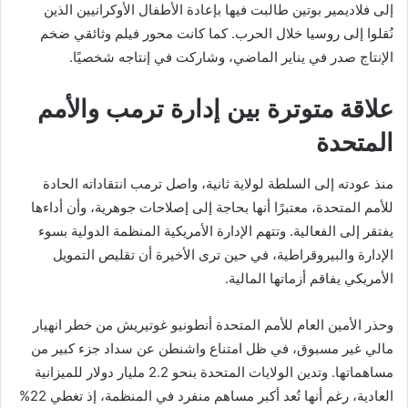
إلى فلاديمير بوتين طالبت فيها بإعادة الأطفال الأوكرانيين الذين
نُقلوا إلى روسيا خلال الحرب. كما كانت محور فيلم وثائقي ضخم
الإنتاج صدر في يناير الماضي، وشاركت في إنتاجه شخصيًا.
علاقة متوترة بين إدارة ترمب والأمم
المتحدة
منذ عودته إلى السلطة لولاية ثانية، واصل ترمب انتقاداته الحادة
للأمم المتحدة، معتبرًا أنها بحاجة إلى إصلاحات جوهرية، وأن أداءها
يفتقر إلى الفعالية. وتتهم الإدارة الأمريكية المنظمة الدولية بسوء
الإدارة والبيروقراطية، في حين ترى الأخيرة أن تقليص التمويل
الأمريكي يفاقم أزماتها المالية.
وحذر الأمين العام للأمم المتحدة أنطونيو غوتيريش من خطر انهيار
مالي غير مسبوق، في ظل امتناع واشنطن عن سداد جزء كبير من
مساهماتها. وتدين الولايات المتحدة بنحو 2.2 مليار دولار للميزانية
العادية، رغم أنها تُعد أكبر مساهم منفرد في المنظمة، إذ تغطي 22%