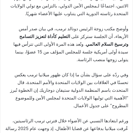
الاثنين، اجتماعًا لـمجلس الأمن الدولي، بالتزامن مع تولي الولايات
المتحدة رئاسته الدورية التي يتناوب عليها الأعضاء شهريًا.
وأوضح مكتب زوجة الرئيس دونالد ترمب، في بيان صدر أمس
الأربعاء، أن الجلسة ستركز على
التعليم كأداة لتعزيز التسامح
وترسيخ السلام العالمي
. وتُعد هذه المرة الأولى التي تترأس فيها
سيدة أولى أمريكية جلسة للمجلس المؤلف من 15 عضوًا، بينما
يتولى زوجها منصب الرئاسة.
وفي ردّه على سؤال بشأن ما إذا كان ظهور ميلانيا ترمب يعكس
تحسنًا في العلاقات بين الولايات المتحدة والأمم المتحدة، قال
المتحدث باسم المنظمة الدولية ستيفان دوجاريك إن الخطوة تُبرز
“الأهمية التي توليها الولايات المتحدة لمجلس الأمن وللموضوع
المطروح” على جدول الأعمال.
ورغم ابتعادها النسبي عن الأضواء خلال فترتي ترمب الرئاسيتين،
عُرفت ميلانيا بدفاعها عن قضايا الأطفال، إذ وجهت عام 2025 رسالة