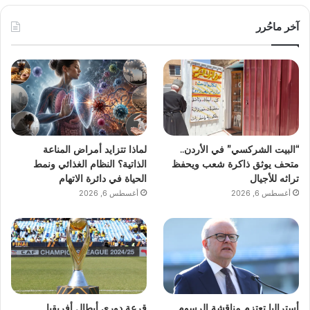
آخر ماحُرر
“البيت الشركسي” في الأردن..
لماذا تتزايد أمراض المناعة
متحف يوثق ذاكرة شعب ويحفظ
الذاتية؟ النظام الغذائي ونمط
تراثه للأجيال
الحياة في دائرة الاتهام
أغسطس 6, 2026
أغسطس 6, 2026
أستراليا تعتزم مناقشة الرسوم
قرعة دوري أبطال أفريقيا