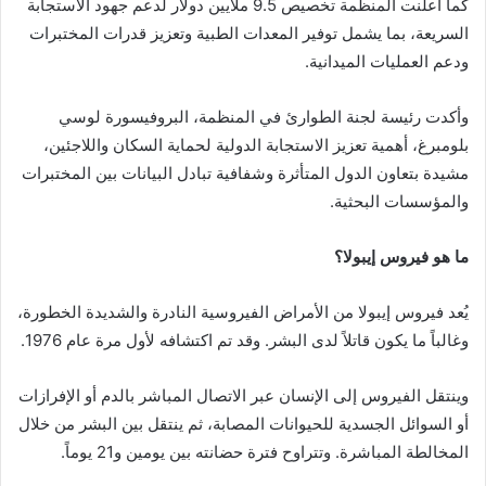
كما أعلنت المنظمة تخصيص 9.5 ملايين دولار لدعم جهود الاستجابة
السريعة، بما يشمل توفير المعدات الطبية وتعزيز قدرات المختبرات
ودعم العمليات الميدانية.
وأكدت رئيسة لجنة الطوارئ في المنظمة، البروفيسورة لوسي
بلومبرغ، أهمية تعزيز الاستجابة الدولية لحماية السكان واللاجئين،
مشيدة بتعاون الدول المتأثرة وشفافية تبادل البيانات بين المختبرات
والمؤسسات البحثية.
ما هو فيروس إيبولا؟
يُعد فيروس إيبولا من الأمراض الفيروسية النادرة والشديدة الخطورة،
وغالباً ما يكون قاتلاً لدى البشر. وقد تم اكتشافه لأول مرة عام 1976.
وينتقل الفيروس إلى الإنسان عبر الاتصال المباشر بالدم أو الإفرازات
أو السوائل الجسدية للحيوانات المصابة، ثم ينتقل بين البشر من خلال
المخالطة المباشرة. وتتراوح فترة حضانته بين يومين و21 يوماً.