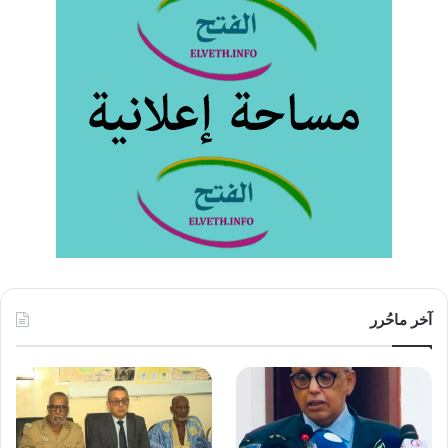
آخر ماحُرر