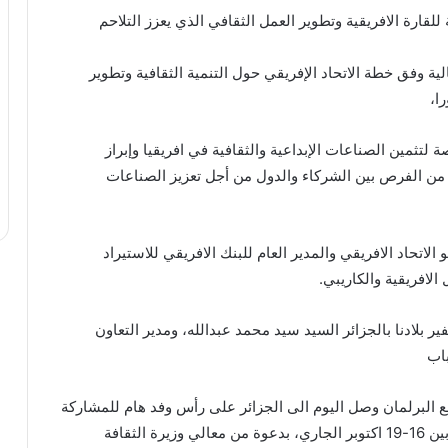
للقارة الافريقية وتطوير العمل الثقافي الذي يعزز التلاحم
 وفق خطة الاتحاد الإفريقي حول التنمية الثقافية وتطوير
ا،
ة “الأيام الابداعية الافريقية لعام 2024” فرصة لتثمين الصناعات الإبداعية والثقافية في افريقيا وإبراز
د من الفرص بين الشركاء والدول من أجل تعزيز الصناعات
لاتحاد الافريقي والمدير العام للبنك الافريقي للاستيراد
 الافريقية والكاريبي.
 بلادنا بالجزائر السيد سيد محمد عبدالله، ومدير التعاون
باب
مع البرلمان وصل اليوم الى الجزائر على رأس وفد هام للمشاركة
في ملتقى أسبوع الإبداع الافريقي بالجزائر العاصمة مابين 16-19 اكتوبر الجاري، بدعوة من معالي وزيرة الثقافة