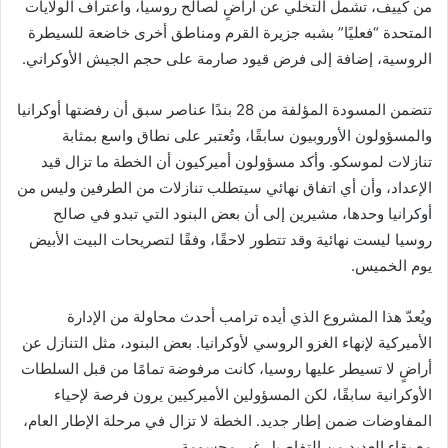
من كييف، تشمل التخلي عن أراضٍ لصالح روسيا، واعتراف الولايات
المتحدة “فعليًا” بشبه جزيرة القرم ومناطق أخرى خاضعة للسيطرة
الروسية، إضافة إلى فرض قيود صارمة على حجم الجيش الأوكراني.
تتضمن المسودة المؤلفة من 28 بندًا عناصر سبق أن رفضتها أوكرانيا
والمسؤولون الأوروبيون سابقًا، وتُعتبر على نطاق واسع بمثابة
تنازلات لموسكو. وأكد مسؤولون أميركيون أن الخطة ما تزال قيد
الإعداد، وأن أي اتفاق نهائي سيتطلب تنازلات من الطرفين وليس من
أوكرانيا وحدها، مشيرين إلى أن بعض البنود التي تبدو في صالح
روسيا ليست نهائية وقد تتطور لاحقًا، وفقًا لتصريحات البيت الأبيض
يوم الخميس.
ويُعدّ هذا المشروع الذي أيده ترامب أحدث محاولة من الإدارة
الأميركية لإنهاء الغزو الروسي لأوكرانيا. بعض البنود، مثل التنازل عن
أراضٍ لا تسيطر عليها روسيا، كانت مرفوضة تمامًا من قبل السلطات
الأوكرانية سابقًا، لكن المسؤولين الأميركيين يرون فرصة لإحياء
المفاوضات ضمن إطار جديد. الخطة لا تزال في مرحلة الإطار العام،
مع بقاء العديد من التفاصيل غير محسومة.