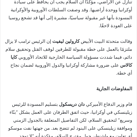
تنازل عن الأراضي، مؤكدًا أن السلام يجب أن يحافظ على سيادة
أوكرانيا ووحدة أراضيها. وقد وصفت السلطات الأوروبية والأوكرانية
المسودة بأنها غير مقبولة سياسيًا، مشيرة إلى أنها قد تشجع روسيا
على العودة لاحقًا.
وقالت متحدثة البيت الأبيض
كارولين ليفيت
إن الرئيس ترامب لا يزال
ملتزمًا بالعمل على خطة مقبولة للطرفين لوقف القتل وتحقيق سلام
دائم، فيما شددت مسؤولة السياسة الخارجية للاتحاد الأوروبي
كايا
كالاس
على ضرورة مشاركة أوكرانيا والدول الأوروبية لضمان نجاح
أي خطة.
المفاوضات الجارية
قام وزير الدفاع الأميركي
دان دريسكول
بتسليم المسودة للرئيس
زيلينسكي في أوكرانيا، حيث اتفق الطرفان على العمل بشكل “بنّاء
وسريع” لتحقيق السلام، لكن التفاصيل المتعلقة بالجدول الزمني
وموافقة زيلينسكي على البنود لم تتضح بعد. من جهتها نفت موسكو
أي تعاون مع واشنطن حول مقترح السلام، مؤكدة أنه “لا توجد