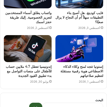
فايب كودينغ.. هل أصبح بناء
واتساب يطلق أسماء المستخدمين
التطبيقات سهلاً أم أن النجاح لا يزال
لتعزيز الخصوصية.. إليك طريقة
صعبًا؟
حجز اسمك
أغسطس 3, 2026
أغسطس 2, 2026
إستونيا تتجه لمنح وكلاء الذكاء
إندونيسيا تعطل 4.7 ملايين حساب
الاصطناعي هوية رقمية مستقلة
للأطفال على منصات التواصل مع
لتنظيم صلاحياتهم
بدء تطبيق القيود الجديدة
أغسطس 1, 2026
يوليو 30, 2026
البحث
بحث