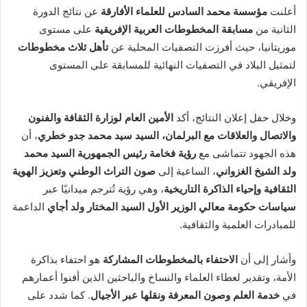
أعلنت
مؤسسة محمد السادس للعلماء الأفارقة
عن نتائج الدورة
الثانية من
مسابقة المخطوطات العربية الإفريقية
على مستوى
موريتانيا، حيث أفرزت التصفيات المحلية عن
تأهل ثلاث مخطوطات
لتمثيل البلاد في التصفيات النهائية للمسابقة على المستوى
الإفريقي.
وخلال حفل إعلان النتائج، أكد
الأمين العام لوزارة الثقافة والفنون
والاتصال والعلاقات مع البرلمان، السيد سيد محمد جدو خطري
، أن
هذه الجهود تتماشى مع
رؤية فخامة رئيس الجمهورية السيد محمد
ولد الشيخ الغزواني
، الساعية إلى
صون التراث الوطني وتعزيز الهوية
الثقافية وإحياء الذاكرة التاريخية
، وهي رؤية تُترجم ميدانيًا عبر
سياسات حكومة معالي الوزير الأول السيد المختار ولد أجاي
الداعمة
للمبادرات العلمية والثقافية.
وأشار إلى أن
الاحتفاء بالمخطوطات المشاركة
هو احتفاء بذاكرة
الأمة، وتقدير لعطاء العلماء والنساخ والباحثين الذين أفنوا أعمارهم
في
خدمة العلم وصون المعرفة ونقلها عبر الأجيال
. كما شدد على