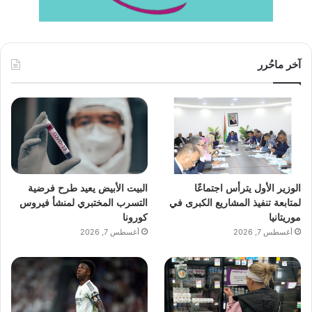
آخر ماحُرر
الوزير الأول يترأس اجتماعًا
البيت الأبيض يعيد طرح فرضية
لمتابعة تنفيذ المشاريع الكبرى في
التسرب المختبري لمنشأ فيروس
موريتانيا
كورونا
أغسطس 7, 2026
أغسطس 7, 2026