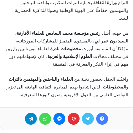
التزام
وزارة الثقافة
بحماية التراث المكتوب وإتاحته للباحثين
والمهتمين، حفاظًا على الهوية الوطنية وصونًا للذاكرة الحضارية
للبلد.
من جهته، أشاد
رئيس مؤسسة محمد السادس للعلماء الأفارقة،
السيد بون عمر لي
، بالمستوى المتميز للمشاركات الموريتانية،
مؤكدًا أن المسابقة أبرزت
مخطوطات نادرة
لعلماء موريتانيين بارزين
في مختلف مجالات
العلوم الإسلامية والعربية
، كان لإسهاماتهم دور
مهم في إثراء الفكر والمعرفة في المنطقة.
واختُتم الحفل بحضور نخبة من
العلماء والباحثين والمهتمين بالتراث
والمخطوطات
الذين أشادوا بهذه المبادرة الثقافية الهادفة إلى تعزيز
التواصل العلمي بين الدول الإفريقية وصون كنوزها المعرفية.
فيسبوك
تويتر
بينتيريست
ماسنجر
واتساب
تيلقرام