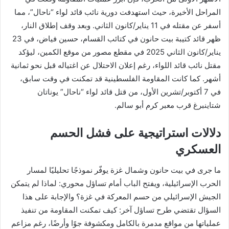
المراحل الأخيرة، حيث استهدفت دورية نائب قائد لواء “ناحال”، مما
أسفر عن مقتله في 11 يناير/كانون الثاني. وبعد وقف إطلاق النار،
ظهر قائد كتيبة بيت حانون في كتائب القسام، حسين فياض، في 23
يناير/كانون الثاني 2025 في مقطع مصور من موقع الكمين، ليؤكد
مقتل نائب قائد اللواء، رغم إعلان الاحتلال عن اغتياله قبل نحو ثمانية
أشهر. كما كانت المقاومة الفلسطينية قد تمكنت في وقت سابق،
في 7 أكتوبر/تشرين الأول، من قتل قائد لواء “ناحال” يوناتان
شتاينبرغ قرب معبر كرم أبو سالم.
دلالات استراتيجية على فشل الحسم
العسكري
ما جرى في بيت حانون وشمال غزة يوفّر نموذجًا تحليليًا لمسار
الحرب الإسرائيلية، ويفتح الباب أمام تساؤل محوري: لماذا لم يتمكن
الجيش الإسرائيلي من حسم المعركة في غزة؟ والإجابة على هذا
السؤال تقتضي طرح تساؤل آخر: كيف تمكنت المقاومة من تنفيذ
عملياتها من مواقع مدمرة بالكامل ومكشوفة جوًا وأرضًا، رغم مزاعم