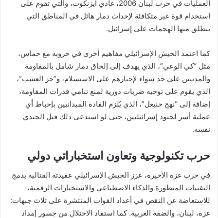
العمليات في حرب لبنان 2006، غادي آيزنكوت، والتي تقوم على
استخدام قوة غير متكافئة لإحداث دمار هائل في المناطق التي
تنطلق منها الهجمات على إسرائيل.
كما اعتمد الجيش الإسرائيلي مفاهيم أخرى في حروبه مع حماس،
مثل “كي الوعي”، الذي يهدف إلى إلحاق دمار شامل بالمقاومة
والمدنيين على حد سواء لإجبارهم على الاستسلام، و”جز العشب”،
الذي يقوم على توجيه ضربات دورية لمنع تنامي قدرات المقاومة،
إضافة إلى “نهج حنبعل”، الذي يُلزم القادة الميدانيين بإحباط أي
عملية أسر لجنود إسرائيليين، حتى لو استدعى ذلك قتل الجندي
نفسه.
حرب تكنولوجية وتعاون استخباراتي دولي
في حرب غزة الأخيرة، عزز الجيش الإسرائيلي عقيدته القتالية بدمج
التقنيات المتطورة والذكاء الاصطناعي والاستخبارات الرقمية،
للاستعاضة عن النقص في أعداد القوات المنتشرة على ثلاث جبهات:
غزة، لبنان، والضفة الغربية. كما استفاد الاحتلال من جسور إمداد