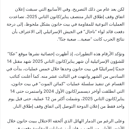
لكن بعد عام من ذلك التصريح، وفي الأسابيع التي سبقت إعلان
اتفاق وقف إطلاق النار منتصف يناير/كانون الثاني 2025، تصاعدت
العمليات النوعية للمقاومة في بيت حانون بشكل ملحوظ، إلى درجة
دفعت قائد لواء “ناحال” في الجيش الإسرائيلي إلى الاعتراف بأن
نتائج الحرب كانت “صعبة… صعبة جدًا”.
وتؤكد الأرقام هذه التطورات، إذ أظهرت إحصائية نشرها موقع “عكا”
للشؤون الإسرائيلية أن شهر يناير/كانون الثاني 2025 شهد مقتل 14
جنديًا إسرائيليًا في بيت حانون وحدها خلال خمس عمليات، بدأت في
السادس من الشهر وانتهت في الثالث عشر منه. كما أعلنت كتائب
القسام عن تنفيذ سلسلة عمليات “كمائن الموت” في بيت حانون،
التي انطلقت أواخر ديسمبر/كانون الأول 2024 واستمرت حتى 14
يناير/كانون الثاني 2025، وشملت أكثر من 12 عملية، حتى قبل يوم
واحد فقط من إعلان الدوحة التوصل إلى اتفاق وقف إطلاق النار.
وعلى الرغم من الدمار الهائل الذي ألحقه الاحتلال ببيت حانون خلال
الأشهر الأولى من الحرب، فإن أبرز عمليات المقاومة وقعت في