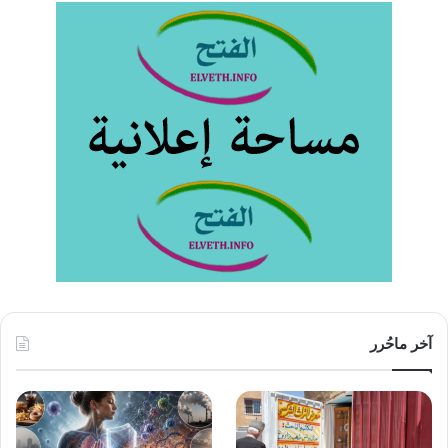
آخر ماحُرر