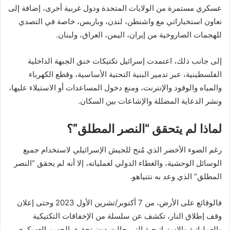
عسكري مستمرة من الولايات المتحدة ودول غربية أخرى، إضافة إلى
تعاون استخباراتي مع واشنطن، لندن، وباريس، خاصة في التصدي
للهجمات الصاروخية من إيران، اليمن، العراق، ولبنان.
إلى جانب ذلك، اعتمدت إسرائيل تكتيكات خنق الجبهة الداخلية
الفلسطينية، عبر تدمير البنية التحتية الأساسية، وقطع الكهرباء
والمياه والوقود والإنترنت، ومنع دخول المساعدات أو الاستيلاء عليها،
ونشر الدعاية المضللة والإشاعات بين السكان.
لماذا لم يتحقق “النصر المطلق”؟
رغم الضوء الأخضر الذي مُنح للجيش الإسرائيلي لاستخدام جميع
الوسائل الوحشية، والغطاء الدولي لعملياته، إلا أنه لم يحقق “النصر
المطلق” الذي وعد به نتنياهو.
فالوقائع على الأرض، من 7 أكتوبر/تشرين الأول 2023 وحتى إعلان
وقف إطلاق النار، تكشف عن سلسلة من الإخفاقات التكتيكية
والعملياتية والاستراتيجية التي حالت دون تحقيق الحسم العسكري