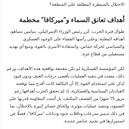
الاحتلال بالسيطرة المطلقة على المنطقة؟
أهداف تعانق السماء و”ميركافا” محطمة
طوال فترة الحرب، كرر رئيس الوزراء الإسرائيلي، بنيامين نتنياهو،
أهدافه المعلنة، وعلى رأسها القضاء على الوجود العسكري
والسياسي لحركة حماس، واستعادة الأسرى بالقوة، ومنع أي تهديد
مستقبلي من قطاع غزة.
لكن المؤسسة العسكرية لم تكن مقتنعة بواقعية هذه الأهداف، ورغم
ذلك، مضت في تنفيذ العمليات بأقصى درجات العنف ودون قيود
تُذكر على استخدام القوة. إلا أن التكلفة كانت أفدح مما توقعته
القيادتان السياسية والعسكرية، إذ لم تحقق الحرب أهدافها رغم
مرور 15 شهرًا من القصف المكثف، بل أثبتت المقاومة قدرتها على
الصمود، وتنفيذ عمليات مؤثرة، وإلحاق خسائر كبيرة بالاحتلال، بما
في ذلك تدمير مدرعات وناقلات جنود ودبابات “ميركافا”، فضلًا عن
استمرارها في تجنيد عناصر جديدة.