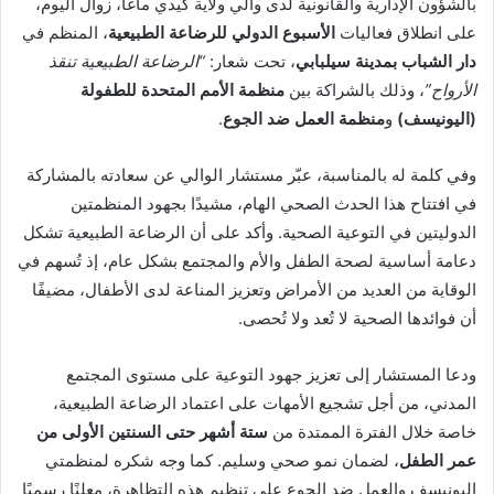
بالشؤون الإدارية والقانونية لدى والي ولاية كيدي ماغا، زوال اليوم،
على انطلاق فعاليات
الأسبوع الدولي للرضاعة الطبيعية
، المنظم في
دار الشباب بمدينة سيلبابي
، تحت شعار:
“الرضاعة الطبيعية تنقذ
الأرواح”
، وذلك بالشراكة بين
منظمة الأمم المتحدة للطفولة
(اليونيسف)
و
منظمة العمل ضد الجوع
.
وفي كلمة له بالمناسبة، عبّر مستشار الوالي عن سعادته بالمشاركة
في افتتاح هذا الحدث الصحي الهام، مشيدًا بجهود المنظمتين
الدوليتين في التوعية الصحية. وأكد على أن الرضاعة الطبيعية تشكل
دعامة أساسية لصحة الطفل والأم والمجتمع بشكل عام، إذ تُسهم في
الوقاية من العديد من الأمراض وتعزيز المناعة لدى الأطفال، مضيفًا
أن فوائدها الصحية لا تُعد ولا تُحصى.
ودعا المستشار إلى تعزيز جهود التوعية على مستوى المجتمع
المدني، من أجل تشجيع الأمهات على اعتماد الرضاعة الطبيعية،
خاصة خلال الفترة الممتدة من
ستة أشهر حتى السنتين الأولى من
عمر الطفل
، لضمان نمو صحي وسليم. كما وجه شكره لمنظمتي
اليونيسف والعمل ضد الجوع على تنظيم هذه التظاهرة، معلنًا رسميًا