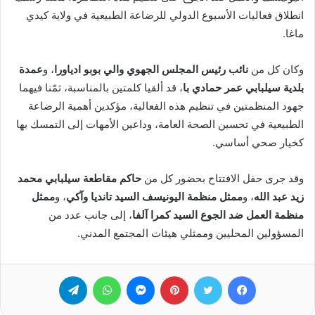
انطلاق فعاليات الأسبوع الدولي للرضاعة الطبيعية في ولاية كيدي
ماغا.
وكان كل من
نائب رئيس المجلس الجهوي والي بوبو ادياورا
، و
عمدة
بلدية سيلبابي عمر حمادي با
، قد ألقيا كلمتين بالمناسبة، ثمّنا فيهما
جهود المنظمتين في تنظيم هذه الفعالية، مؤكدين أهمية الرضاعة
الطبيعية في تحسين الصحة العامة، وداعين الأمهات إلى التمسك بها
كخيار صحي أساسي.
وقد جرى حفل الافتتاح بحضور كل من
حاكم مقاطعة سيلبابي محمد
زيد عبد الله
، و
ممثل منظمة اليونيسف السيد تانديا وآكي
، و
ممثل
منظمة العمل ضد الجوع السيد كمرا آلفا
، إلى جانب عدد من
المسؤولين المحليين وممثلي هيئات المجتمع المدني.
فيسبوك
تويتر
بينتيريست
ماسنجر
واتساب
تيلقرام