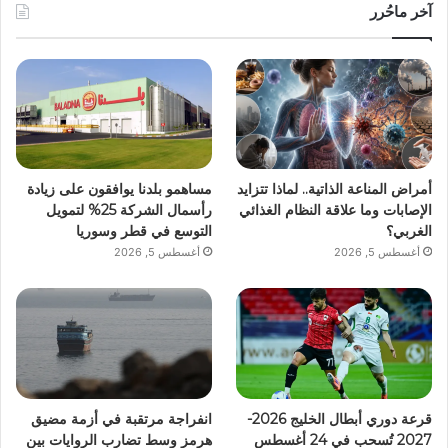
آخر ماحُرر
أمراض المناعة الذاتية.. لماذا تتزايد
مساهمو بلدنا يوافقون على زيادة
الإصابات وما علاقة النظام الغذائي
رأسمال الشركة 25% لتمويل
الغربي؟
التوسع في قطر وسوريا
أغسطس 5, 2026
أغسطس 5, 2026
قرعة دوري أبطال الخليج 2026-
انفراجة مرتقبة في أزمة مضيق
2027 تُسحب في 24 أغسطس
هرمز وسط تضارب الروايات بين