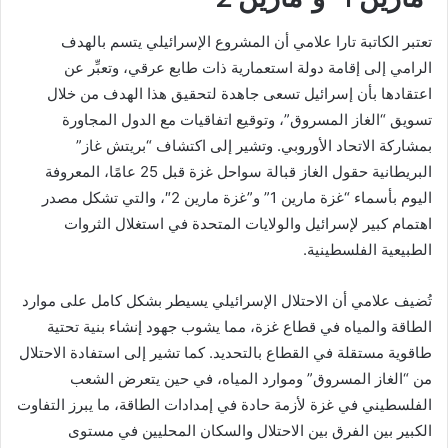
تعتبر الكاتبة تارا علامي أن المشروع الإسرائيلي يتسم بالهدف
الرامي إلى إقامة دولة استعمارية ذات طابع عرقي، وتعبِّر عن
اعتقادها بأن إسرائيل تسعى جاهدة لتحقيق هذا الهدف من خلال
تسويق “الغاز المسروق”، وتوقيع اتفاقيات مع الدول المجاورة
بمشاركة الاتحاد الأوروبي. وتشير إلى اكتشاف “بريتش غاز”
البريطانية حقول الغاز قبالة سواحل غزة قبل 25 عامًا، المعروفة
اليوم بأسماء “غزة مارين 1” و”غزة مارين 2″، والتي تشكل مصدر
اهتمام كبير لإسرائيل والولايات المتحدة في استغلال الثروات
الطبيعية الفلسطينية.
تُضيف علامي أن الاحتلال الإسرائيلي يسيطر بشكل كامل على موارد
الطاقة والمياه في قطاع غزة، مما يشوب جهود إنشاء بنية تحتية
طاقوية مستقلة في القطاع بالتحديد. كما تشير إلى استفادة الاحتلال
من “الغاز المسروق” وموارد المياه، في حين يتعرض الشعب
الفلسطيني في غزة لأزمة حادة في إمدادات الطاقة، ما يبرز التفاوت
الكبير بين الفرق بين الاحتلال والسكان المحليين في مستوى