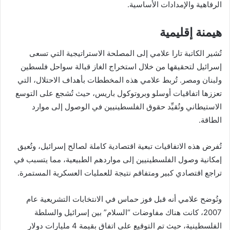
الرفاهية والإمدادات الأساسية.
هيمنة إقليمية
تُشير الكاتبة تارا علامي إلى المصلحة الاستراتيجية التي تسعى
إسرائيل لتحقيقها من خلال استخراج الغاز قبالة سواحل فلسطين
ولبنان ومصر. تُربط علامي هذه المخططات بأهداف الاحتلال، التي
تعززها اتفاقيات أوسلو وبروتوكول باريس، حيث تُشجع على التوسع
الاستيطاني وتُقيِّد حقوق الفلسطينيين في الوصول إلى موارد
الطاقة.
تُفرض هذه الاتفاقيات تبعية اقتصادية كاملة لصالح إسرائيل، وتُعيق
إمكانية وصول الفلسطينيين إلى مواردهم الطبيعية، مما يتسبب في
تراجع اقتصادي كبير ومتفاقم نتيجة للعمليات العسكرية المستمرة.
وتُوضح علامي أنه قبل فوز حماس في الانتخابات التشريعية عام
2007، كانت هناك مفاوضات “السلام” بين إسرائيل والسلطة
الفلسطينية، حيث تم التوقيع على اتفاق بقيمة 4 مليارات دولار