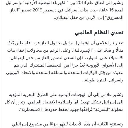
وتشير إلى اتفاق عام 2016 بين “الكهرباء الوطنية الأردنية” وإسرائيل
لمدة 15 عامًا، حيث بدأت إسرائيل في ديسمبر 2019 تصدير “الغاز
المسروق” إلى الأردن من حقل ليفياثان.
تحدي النظام العالمي
تعتبر تارا علامي أن اهتمام إسرائيل بحقول الغاز قرب فلسطين يُعَدُ
مثالًا واضحًا على “الإمبريالية”. وعلى الرغم من محاولات إخفاء نيات
الاستيلاء على الموارد، فإن السعي لتصدير الغاز من حقل ليفياثان
إلى الأسواق الأوروبية يُعَدُ جزءًا من التخطيط المشترك الذي يتم
تنفيذه من قِبَل الولايات المتحدة والمملكة المتحدة والاتحاد الأوروبي
وإسرائيل لفترة طويلة.
وتُشير علامي إلى أن الهجمات اليمنية على الطرق البحرية المؤدية
إلى إسرائيل تشكل تهديدًا لها ولسلامة الاقتصاد العالمي. وتبرز أن كل
محاولة “للسرقة” تُرافقُها جهود لحفظ حدودها “الاستعمارية”.
وتستنتج الكاتبة أن هذه الأحداث تُظهِر جزءًا من مشروع إسرائيلي