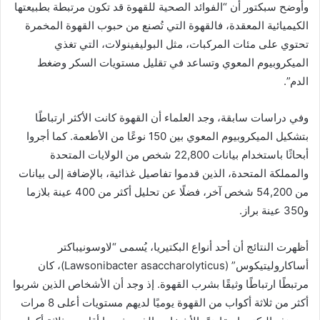
وأوضح سبكتور أن “الفوائد الصحية للقهوة قد تكون مرتبطة بطبيعتها
الكيميائية المعقدة، فالقهوة التي تُصنع من حبوب القهوة المخمرة
تحتوي على مئات المركبات، مثل البوليفينولات، التي تغذي
الميكروبيوم المعوي وتساعد في تقليل مستويات السكر وضغط
الدم”.
وفي دراسات سابقة، وجد العلماء أن القهوة كانت الأكثر ارتباطًا
بتشكيل الميكروبيوم المعوي بين 150 نوعًا من الأطعمة. كما أجروا
أبحاثًا باستخدام بيانات 22,800 شخص من الولايات المتحدة
والمملكة المتحدة، الذين قدموا تفاصيل غذائية، بالإضافة إلى بيانات
من 54,200 شخص آخر، فضلًا عن تحليل أكثر من 400 عينة بلازما
و350 عينة براز.
أظهرت النتائج أن أحد أنواع البكتيريا، يُسمى “لاوسونيباكتر
أساكاروليتيكوس” (Lawsonibacter asaccharolyticus)، كان
مرتبطًا ارتباطًا وثيقًا بشرب القهوة. إذ وجد أن الأشخاص الذين شربوا
أكثر من ثلاثة أكواب من القهوة يوميًا لديهم مستويات أعلى 8 مرات