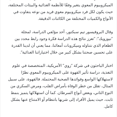
الميكروبيوم المعوي يتغير وفقًا للأنظمة الغذائية والبيئات المختلفة،
حيث يكون لكل فرد ميكروبيوم معوي فريد من نوعه يتفاوت في
الأنواع والكميات المختلفة من الكائنات الدقيقة.
وقال البروفيسور تيم سبكتور، أحد مؤلفي الدراسة، لمجلة
“نيوزويك”: “تعزز نتائج هذه الدراسة فكرة وجود رابط محدد بين
الطعام الذي نتناوله وميكروبات أمعائنا، مما يعني أن لدينا القدرة
على تحسين صحتنا بشكل كبير من خلال اختياراتنا الغذائية”.
اختار الباحثون في شركة “زوي” الأمريكية، المتخصصة في علوم
التغذية، دراسة تأثير القهوة على الميكروبيوم المعوي نظرًا
لاستهلاكها الواسع وفوائدها الصحية المحتملة. فالقهوة، على سبيل
المثال، تقلل من خطر الوفاة بأمراض القلب، ومرض السكري من
النوع الثاني، وبعض أنواع السرطان. كما أن استهلاكها يتميز بنمط
ثابت، حيث يميل الأفراد إلى شربها بانتظام أو الامتناع عنها بشكل
كامل.