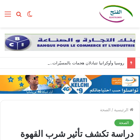
الوضع
بحث
الق
المظلم
عن
روسيا وأوكرانيا تتبادلان هجمات بالمسيّرات.. وزيلينسكي يصل إلى صربيا
الرئيسية
/
الصحة
الصحة
دراسة تكشف تأثير شرب القهوة