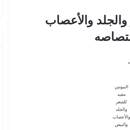
 والجلد والأعصاب
متصاصه
البيوتين
مفيد
للشعر
والجلد
الأعصاب
والبيض