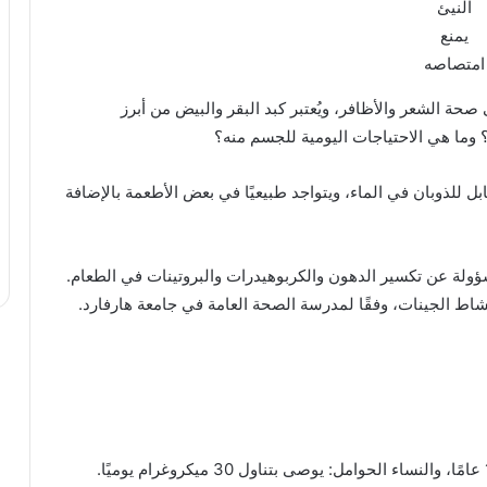
النيئ
يمنع
امتصاصه
امة للحفاظ على صحة الشعر والأظافر، ويُعتبر كبد البقر والبيض من أبرز
وما هي الاحتياجات اليومية للجسم منه؟
سم فيتامين بي 7، وهو فيتامين قابل للذوبان في الماء، ويتواجد طبيعيًا في بعض الأطعمة بالإضافة
لمسؤولة عن تكسير الدهون والكربوهيدرات والبروتينات في الطعام.
نشاط الجينات، وفقًا لمدرسة الصحة العامة في جامعة هارفارد.