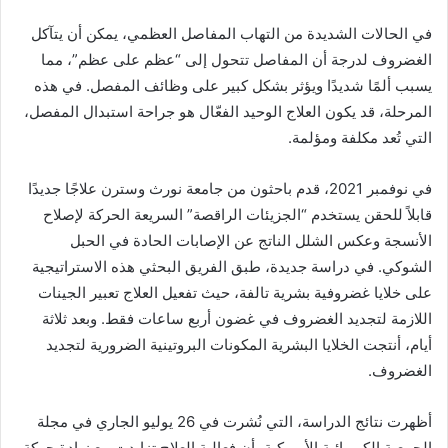
في الحالات الشديدة من التهاب المفاصل العظمي، يمكن أن يتآكل
الغضروف لدرجة أن المفاصل تتحول إلى “عظم على عظم”، مما
يسبب ألمًا شديدًا ويؤثر بشكل كبير على وظائف المفصل. في هذه
المرحلة، قد يكون العلاج الوحيد الفعّال هو جراحة استبدال المفصل،
التي تُعد مكلفة ومؤلمة.
في نوفمبر 2021، قدم باحثون من جامعة نورث وسترن علاجًا جديدًا
قابلاً للحقن يستخدم “الجزيئات الراقصة” السريعة الحركة لإصلاح
الأنسجة وعكس الشلل الناتج عن الإصابات الحادة في الحبل
الشوكي. في دراسة جديدة، طبق الفريق البحثي هذه الاستراتيجية
على خلايا غضروفية بشرية تالفة، حيث تفعيل العلاج تعبير الجينات
اللازمة لتجديد الغضروف في غضون أربع ساعات فقط. وبعد ثلاثة
أيام، أنتجت الخلايا البشرية المكونات البروتينية الضرورية لتجديد
الغضروف.
أظهرت نتائج الدراسة، التي نُشرت في 26 يوليو الجاري في مجلة
الجمعية الكيميائية الأمريكية، أن فعالية العلاج تزايدت مع زيادة حركة