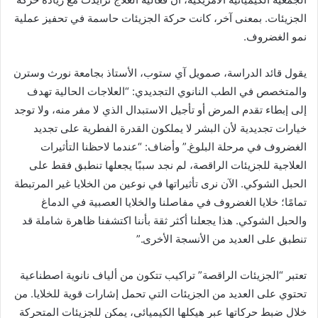
الجزيئات. بمعنى آخر، كانت حركة الجزيئات حاسمة في تحفيز عملية
نمو الغضروف.
يقول قائد الدراسة، صمويل آي ستوب، الأستاذ بجامعة نورث وسترن
والمتخصص في الطب النانوي التجديدي: “العلاجات الحالية تهدف
إلى إبطاء تقدم المرض أو تأجيل الاستبدال الذي لا مفر منه، ولا توجد
خيارات تجديدية لأن البشر لا يملكون القدرة الفطرية على تجديد
الغضروف في مرحلة البلوغ.” وأضاف: “عندما لاحظنا التأثيرات
العلاجية للجزيئات الراقصة، لم نجد سببًا يجعلها تنطبق فقط على
الحبل الشوكي. الآن نرى تأثيراتها في نوعين من الخلايا غير المرتبطة
تمامًا؛ خلايا الغضروف في مفاصلنا والخلايا العصبية في الدماغ
والحبل الشوكي. هذا يجعلنا أكثر ثقة بأننا اكتشفنا ظاهرة شاملة قد
تنطبق على العديد من الأنسجة الأخرى.”
تعتبر “الجزيئات الراقصة” تراكيب تتكون من ألياف نانوية اصطناعية
تحتوي على العديد من الجزيئات التي تحمل إشارات قوية للخلايا. من
خلال ضبط حركاتها عبر هيكلها الكيميائي، يمكن للجزيئات المتحركة