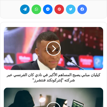
فيسبوك
تويتر
بينتيريست
ماسنجر
واتساب
تيلقرام
كيليان مبابي يصبح المساهم الأكبر في نادي كان الفرنسي عبر
شركته "إنتركونكتد فنتشرز"