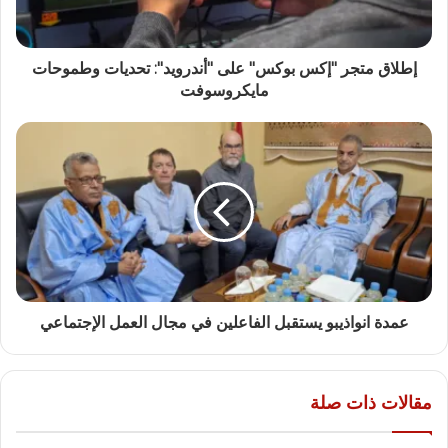
إطلاق متجر "إكس بوكس" على "أندرويد": تحديات وطموحات
مايكروسوفت
عمدة انواذيبو يستقبل الفاعلين في مجال العمل الإجتماعي
مقالات ذات صلة