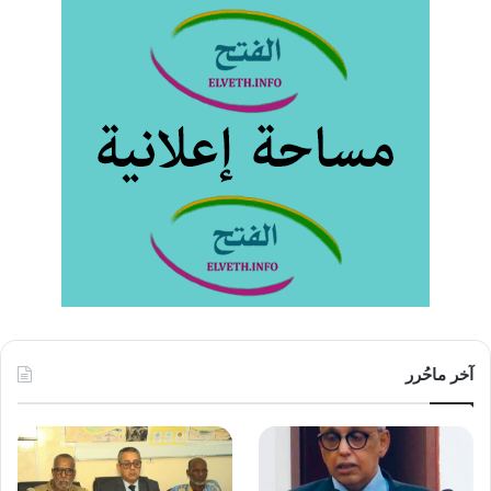
آخر ماحُرر