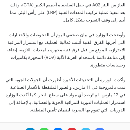
الغاز من البئر A02 في حقل السلحفاة آحميم الكبير (GTA)، وذلك
بعد تنفيذ عملية تركيب المعدات الفنية (LRP) على رأس البئر، مما
أدى إلى وقف التسرب بشكل كامل.
وأوضحت الوزارة في بيان صحفي اليوم أن الفحوصات والاختبارات
التي أجرتها الفرق الفنية أثبتت فعالية العملية، مع استمرار المراقبة
الاحترازية للموقع من قبل فرق فنية مجهزة بالمعدات اللازمة، إضافة
إلى متابعة دائمة باستخدام العربة الآلية (ROV) المجهزة بكاميرات
وحساسات متطورة.
وأكدت الوزارة أن التحديثات الأخيرة أظهرت أن الجولات الجوية التي
تمت بالمروحية في 11 مارس، والصور الملتقطة بالأقمار الصناعية
في 12 مارس، لم تُرصد أي مواد على سطح البحر. كما أكدت الوزارة
استمرار العمليات الدورية للمراقبة الجوية والفضائية، بالإضافة إلى
الدوريات التي تقوم بها البحرية لضمان تأمين المنطقة.
فيسبوك
تويتر
بينتيريست
ماسنجر
واتساب
تيلقرام