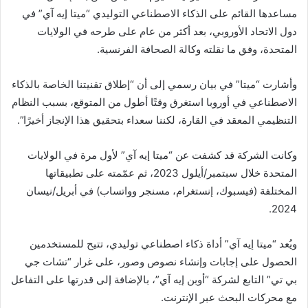
مساعدها القائم على الذكاء الاصطناعي التوليدي “ميتا إيه آي” في
دول الاتحاد الأوروبي، بعد أكثر من عام على طرحه في الولايات
المتحدة، وفق ما نقلته وكالة الصحافة الفرنسية.
وأشارت “ميتا” في بيان رسمي إلى أن “إطلاق تقنيتنا الخاصة بالذكاء
الاصطناعي في أوروبا استغرق وقتًا أطول من المتوقع، بسبب النظام
التنظيمي المعقد في القارة، لكننا سعداء بتحقيق هذا الإنجاز أخيرًا”.
وكانت الشركة قد كشفت عن “ميتا إيه آي” لأول مرة في الولايات
المتحدة خلال سبتمبر/أيلول 2023، ثم عمّمته على تطبيقاتها
المختلفة (فيسبوك، إنستغرام، مسنجر وواتساب) في أبريل/نيسان
2024.
ويُعد “ميتا إيه آي” أداة ذكاء اصطناعي توليدي، تتيح للمستخدمين
الحصول على إجابات وإنشاء نصوص وصور، على غرار “تشات جي
بي تي” التابع لشركة “أوبن إيه آي”، بالإضافة إلى قدرتها على التفاعل
مع محركات البحث عبر الإنترنت.