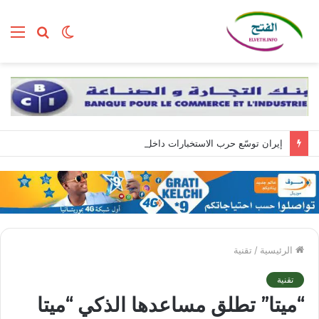
الوضع
بحث
الق
المظلم
عن
إيران توسّع حرب الاستخبارات داخل إسرائيل عبر تجنيد مواطنين بمهام تبدأ بسيطة وتنتهي بالتجسس العسكري
الرئيسية
/
تقنية
تقنية
“ميتا” تطلق مساعدها الذكي “ميتا