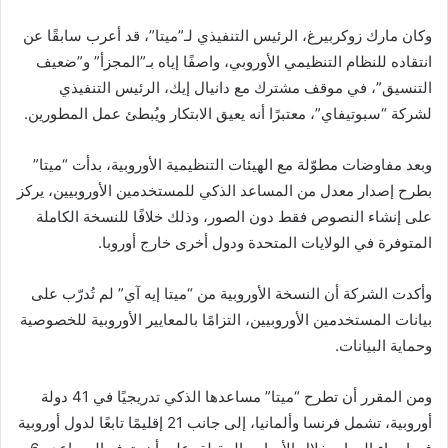
وكان مارك زوكربيرغ، الرئيس التنفيذي لـ”ميتا”، قد أعرب سابقًا عن
انتقاده للنظام التنظيمي الأوروبي، واصفًا إياه بـ”المجزأ” و”ضعيف
التنسيق”، في موقف مشترك مع دانيال إيك، الرئيس التنفيذي
لشركة “سبوتيفاي”، معتبرًا أنه يعيق الابتكار ويُبطئ عمل المطورين.
وبعد مفاوضات مطوّلة مع الهيئات التنظيمية الأوروبية، بدأت “ميتا”
بطرح إصدار معدل من المساعد الذكي للمستخدمين الأوروبيين، يركز
على إنشاء النصوص فقط دون الصور، وذلك خلافًا للنسخة الكاملة
المتوفرة في الولايات المتحدة ودول أخرى خارج أوروبا.
وأكدت الشركة أن النسخة الأوروبية من “ميتا إيه آي” لم تُدرّب على
بيانات المستخدمين الأوروبيين، التزامًا بالمعايير الأوروبية للخصوصية
وحماية البيانات.
ومن المقرر أن تطرح “ميتا” مساعدها الذكي تدريجيًا في 41 دولة
أوروبية، تشمل فرنسا وألمانيا، إلى جانب 21 إقليمًا تابعًا لدول أوروبية