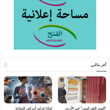
آخر ماحُرر
“البيت الشركسي” في الأردن..
لماذا تتزايد أمراض المناعة