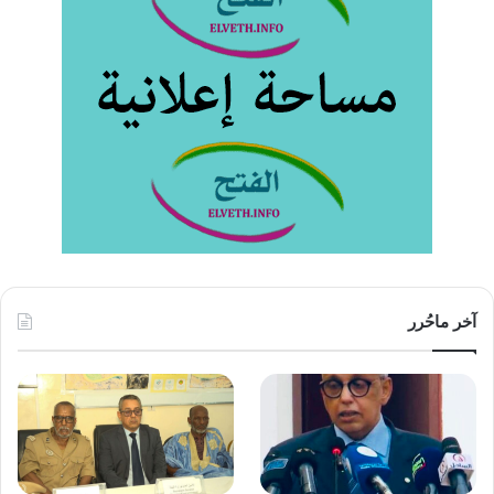
آخر ماحُرر