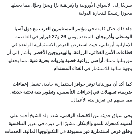
سريعًا إلى الأسواق الأوروبية والإفريقية برًّا وبحرًا وجوًّا، مما يجعلها
محورًا رئيسيًا للتجارة الدولية.
جاء ذلك خلال كلمته في
مؤتمر المستثمرين العرب مع دول آسيا
الوسطى وأذربيجان
، المنعقد يومي
26 و27 فبراير
في العاصمة
الإماراتية أبوظبي، حيث استعرض الفرص الاستثمارية الواعدة في
قطاعات الأمن الغذائي، الزراعة، والهيدروجين الأخضر
. وأشار إلى أن
موريتانيا تمتلك
أراضي زراعية خصبة وثروات بحرية غنية
، مما يجعلها
وجهة مثالية للاستثمار في
الغذاء المستدام
.
كما أكد أن موريتانيا توفر حوافز استثمارية جاذبة، تشمل
إعفاءات
ضريبية، تسهيلات في إجراءات التأسيس، وتطوير بنية تحتية حديثة
،
مما يسهم في تعزيز بيئة الأعمال.
وفي سياق حديثه عن
الاقتصاد الرقمي
، شدد ولد الشيخ أحمد على
أهميته كمحرك للنمو والابتكار
، مشيرًا إلى دوره في تعزيز
التنافسية
وخلق فرص استثمارية غير مسبوقة
في
التكنولوجيا المالية، الخدمات