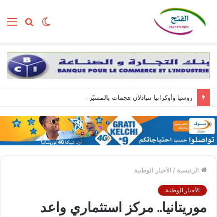
الوضع
بحث
الق
المظلم
عن
روسيا وأوكرانيا تتبادلان هجمات بالمسيّرات.. وزيلينسكي يصل إلى صربيا
الرئيسية
/
الأخبار الوطنية
الأخبار الوطنية
موريتانيا.. مركز استثماري واعد