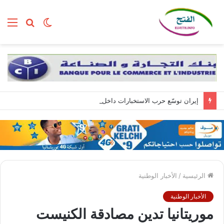
الوضع
بحث
الق
المظلم
عن
إيران توسّع حرب الاستخبارات داخل إسرائيل عبر تجنيد مواطنين بمهام تبدأ بسيطة وتنتهي بالتجسس العسكري
الرئيسية
/
الأخبار الوطنية
الأخبار الوطنية
موريتانيا تدين مصادقة الكنيست