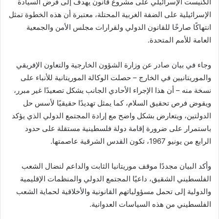
الكنيست الإسرائيلي على مشروع قانون يهدف إلى فرض السيادة
الإسرائيلية على الضفة الغربية المحتلة، معتبرة أن هذه الخطوة تمثل
انتهاكًا صارخًا للقانون الدولي ولقرارات مجلس الأمن والجمعية
العامة للأمم المتحدة.
وجاء في بيان صادر عن وزارة الشؤون الخارجية والتعاون الإفريقي
والموريتانيين في الخارج – حصلت الوكالة الموريتانية للأنباء على
نسخة منه – أن هذا الإجراء الأحادي الجانب يشكل تصعيدًا غير مبرر،
ويقوض فرص تحقيق السلام، كما يمثل تهديدًا حقيقيًا لأسس حل
الدولتين، ويتعارض بشكل واضح مع إرادة المجتمع الدولي الذي يؤكد
باستمرار على ضرورة إقامة دولة فلسطينية مستقلة على حدود
الرابع من يونيو 1967، تكون القدس الشرقية عاصمتها.
وأكد البيان مجددًا موقف موريتانيا الثابت والداعم لنضال الشعب
الفلسطيني الشقيق، داعيًا المجتمع الدولي والمنظمات الإقليمية
والدولية إلى تحمل مسؤولياتهم القانونية والأخلاقية لحماية الشعب
الفلسطيني من هذه السياسات العدوانية.