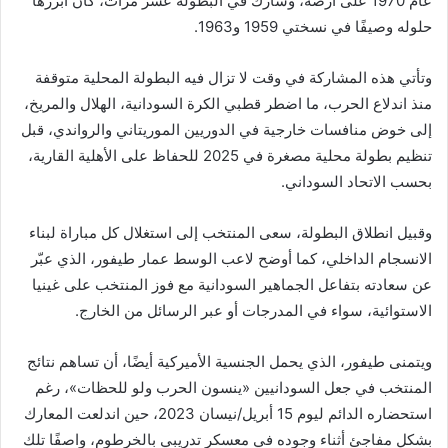
عام 1970 على أرضه، وشارك في البطولة عشر مرات، كان أبرزها
حلوله وصيفًا في نسختي 1959 و1963.
وتأتي هذه المشاركة في وقت لا تزال فيه البطولة المحلية متوقفة
منذ اندلاع الحرب، ما اضطر قطبي الكرة السودانية، الهلال والمريخ،
إلى خوض منافسات خارجية في الدوريين الموريتاني والرواندي، قبل
تنظيم بطولة محلية مصغرة في 2025 للحفاظ على الأهلية القارية،
بحسب الاتحاد السوداني.
وقبيل انطلاق البطولة، سعى المنتخب إلى استغلال كل مباراة لبناء
الانسجام الداخلي، كما أوضح لاعب الوسط عمار طيفور، الذي عبّر
عن سعادته بتفاعل الجماهير السودانية مع فوز المنتخب على غينيا
الاستوائية، سواء في المدرجات أو عبر الرسائل من الخارج.
ويتمنى طيفور، الذي يحمل الجنسية الأميركية أيضًا، أن تساهم نتائج
المنتخب في جعل السودانيين «ينسون الحرب ولو للحظات»، رغم
استحضاره الدائم ليوم 15 أبريل/نيسان 2023، حين اندلعت المعارك
بشكل مفاجئ أثناء وجوده في معسكر تدريبي بالخرطوم، واصفًا تلك