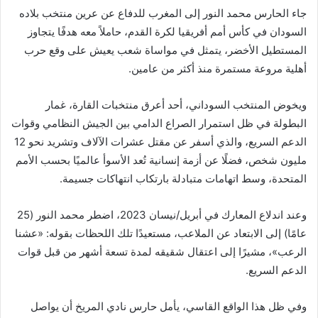
جاء الحارس محمد النور إلى المغرب للدفاع عن عرين منتخب بلاده
السودان في كأس أمم أفريقيا لكرة القدم، حاملاً معه هدفًا يتجاوز
المستطيل الأخضر، يتمثل في مواساة شعب يعيش على وقع حرب
أهلية مروعة مستمرة منذ أكثر من عامين.
ويخوض المنتخب السوداني، أحد أعرق منتخبات القارة، غمار
البطولة في ظل استمرار الصراع الدامي بين الجيش النظامي وقوات
الدعم السريع، والذي أسفر عن مقتل عشرات الآلاف وتشريد نحو 12
مليون شخص، فضلًا عن أزمة إنسانية تُعد الأسوأ عالميًا بحسب الأمم
المتحدة، وسط اتهامات متبادلة بارتكاب انتهاكات جسيمة.
وعند اندلاع المعارك في أبريل/نيسان 2023، اضطر محمد النور (25
عامًا) إلى الابتعاد عن الملاعب، مستعيدًا تلك اللحظات بقوله: «عشنا
الرعب»، مشيرًا إلى اعتقال شقيقه لمدة تسعة أشهر من قبل قوات
الدعم السريع.
وفي ظل هذا الواقع القاسي، يأمل حارس نادي المريخ أن يواصل