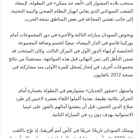
منتخب بلاده المشوار إلى «أبعد حد ممكن» في البطولة، لإسعاد
الشعب السوداني الذي يعاني انهيار النظام الصحي والبنية التحتية،
إلى جانب تفشي المجاعة في بعض المناطق نتيجة الحرب.
ويخوض السودان مباراته الثالثة والأخيرة في دور المجموعات أمام
بوركينا فاسو في الدار البيضاء، سعيًا لحسم وصافة المجموعة
الخامسة أو إنهاء الدور الأول في المركز الثالث. وكان المنتخب قد
ضمن التأهل إلى ثمن النهائي قبل هذه المواجهة، مستفيدًا من نتائج
مجموعات أخرى، في إنجاز يُسجل للمرة الأولى منذ مشاركته في
نسخة 2012 بالغابون.
واستهل «صقور الجديان» مشوارهم في البطولة بخسارة أمام
الجزائر بثلاثية نظيفة، بعدما أكملوا اللقاء بعشرة لاعبين إثر طرد
صلاح الدين الحسن، قبل أن ينعشوا آمالهم بالفوز على غينيا
الاستوائية بهدف دون رد في المباراة الثانية.
ويملك السودان تاريخًا عريقًا في كأس أمم أفريقيا، إذ توّج باللقب