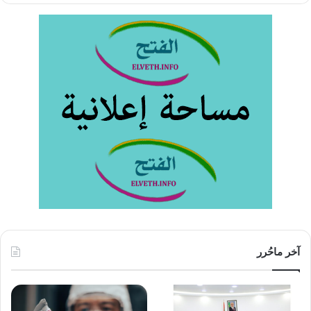
آخر ماحُرر