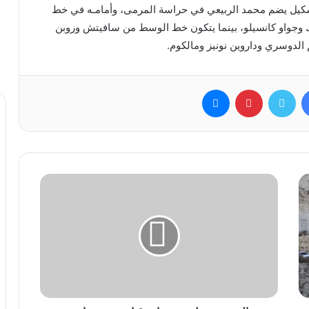
تشكيل يضم محمد الربيعي في حراسة المرمى، وأمامـه في خط
 وجواو كانسيلو، بينما يتكون خط الوسط من سافيتش وروبن
 الدوسري وداروين نونيز ومالكوم.
فيسبوك
تويتر
بينتيريست
ماسنجر