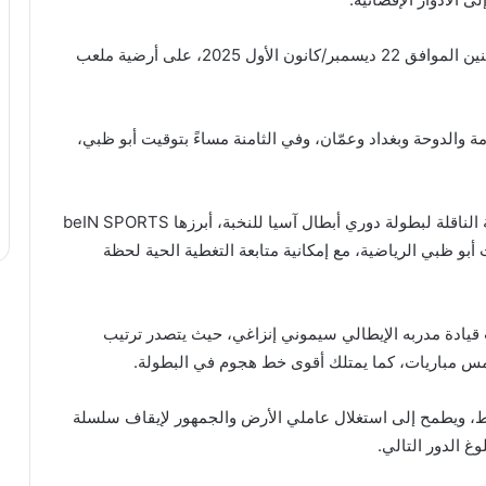
ومن المقرر أن تُقام مباراة الهلال أمام الشارقة يوم الاثنين الموافق 22 ديسمبر/كانون الأول 2025، على أرضية ملعب
 والدوحة وبغداد وعمّان، وفي الثامنة مساءً بتوقيت أبو ظبي،
وسيتم نقل أحداث اللقاء عبر عدد من القنوات الرياضية الناقلة لبطولة دوري أبطال آسيا للنخبة، أبرزها beIN SPORTS
Alkass، إضافة إلى قنوات أبو ظبي الرياضية، مع إمكانية متابعة التغطية الحية لحظة
 قيادة مدربه الإيطالي سيموني إنزاغي، حيث يتصدر ترتيب
ابل، يحتل الشارقة المركز السابع برصيد 7 نقاط، ويطمح إلى استغلال عاملي الأرض والجمهور لإيقاف سلسلة
وغ الدور التالي.