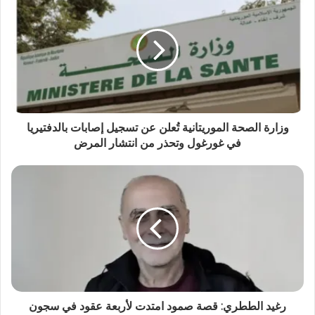
وزارة الصحة الموريتانية تُعلن عن تسجيل إصابات بالدفتيريا
في غورغول وتحذر من انتشار المرض
رغيد الططري: قصة صمود امتدت لأربعة عقود في سجون