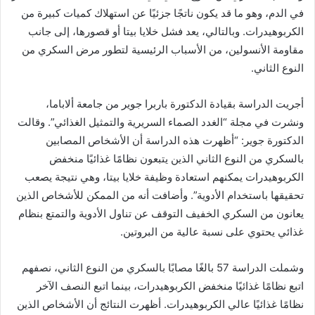
في الدم، وهو ما قد يكون ناتجًا جزئيًا عن استهلاك كميات كبيرة من
الكربوهيدرات. وبالتالي، يعد فشل خلايا بيتا أو قصورها، إلى جانب
مقاومة الأنسولين، من الأسباب الرئيسية لتطور مرض السكري من
النوع الثاني.
أجريت الدراسة بقيادة الدكتورة باربرا جوير من جامعة ألاباما،
ونشرت في مجلة “الغدد الصماء السريرية والتمثيل الغذائي”. وقالت
الدكتورة جوير: “أظهرت هذه الدراسة أن الأشخاص المصابين
بالسكري من النوع الثاني الذين يتبعون نظامًا غذائيًا منخفض
الكربوهيدرات يمكنهم استعادة وظيفة خلايا بيتا، وهي نتيجة يصعب
تحقيقها باستخدام الأدوية”. وأضافت أنه من الممكن للأشخاص الذين
يعانون من السكري الخفيف التوقف عن تناول الأدوية والتمتع بنظام
غذائي يحتوي على نسبة عالية من البروتين.
وشملت الدراسة 57 بالغًا مصابًا بالسكري من النوع الثاني، نصفهم
اتبع نظامًا غذائيًا منخفض الكربوهيدرات، بينما اتبع النصف الآخر
نظامًا غذائيًا عالي الكربوهيدرات. أظهرت النتائج أن الأشخاص الذين