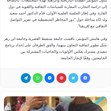
تناول المؤتمر القضايا التاريخية والراهنة لهذه المجتمعات، بالإضافة
إلى دراسة التجارب المقارنة للسياسات الثقافية واللغوية في دول
القارة. وفي إطار الجلسة العلمية الأولى، قدّم الدكتور أحمد سعيد
ولد ابّاه مداخلة حول “دور المحاظر الشنقيطية في تعزيز التواصل
الثقافي مع إفريقيا”.
وفي هامش المؤتمر، ناقشت جامعة شنقيط العصرية وجامعة ابن زهر
سُبُل تطوير اتفاقية التعاون بينهما، واتّفق الطرفان على إعداد برنامج
تنفيذي مشترك يعكس الأولويات والحاجيات المشتركة بين
الجامعتين، وفقًا لإيجاز الجامعة.
فيسبوك
تويتر
بينتيريست
ماسنجر
واتساب
تيلقرام