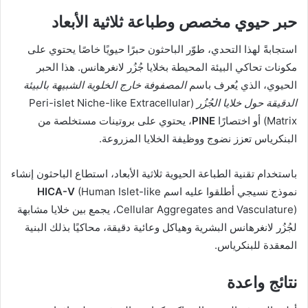
حبر حيوي مخصص وطباعة ثلاثية الأبعاد
استجابةً لهذا التحدي، طوّر الباحثون حبرًا حيويًا خاصًا يحتوي على
مكونات تحاكي البيئة المحيطة بخلايا جُزُر لانغرهانس. هذا الحبر
الحيوي، الذي يُعرف باسم
المصفوفة خارج الخلوية الشبيهة بالبيئة
الدقيقة حول خلايا الجُزُر
(Peri-islet Niche-like Extracellular
Matrix) أو اختصارًا
PINE
، يحتوي على بروتينات مستخلصة من
البنكرياس تعزز نضوج ووظيفة الخلايا المزروعة.
باستخدام تقنية الطباعة الحيوية ثلاثية الأبعاد، استطاع الباحثون إنشاء
نموذج نسيجي أطلقوا عليه اسم
(Human Islet-like
HICA-V
Cellular Aggregates and Vasculature)، يجمع بين خلايا مشابهة
لجُزُر لانغرهانس البشرية وهياكل وعائية دقيقة، محاكيًا بذلك البنية
المعقدة للبنكرياس.
نتائج واعدة