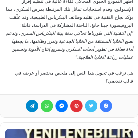
أظهر النموذج الحيوي المحاكى كفاءة عالية في تنظيم إفراز
الإنسولين، وقدم استجابات تماثل تلك المرتبطة بمرض السكري، مما
يؤكد نجاح التقنية في تقليد وظائف البنكرياس الطبيعية. وقد علّقت
البروفيسورة جينا جانغ، الباحثة المشاركة في الدراسة، قائلة:
“إن التقنية التي طورناها تحاكي بدقة بيئة البنكرياس البشري، وتدعم
نضج الخلايا المشتقة من الخلايا الجذعية وتعزز وظائفها، ما يجعلها
أداة فعالة في تطوير أبحاث السكري وتسريع إنتاج الأدوية وتحسين
عمليات زراعة الخلايا العلاجية.”
هل ترغب في تحويل هذا النص إلى ملخص مختصر أو عرضه في
قالب تقديمي؟
فيسبوك
تويتر
بينتيريست
ماسنجر
واتساب
تيلقرام