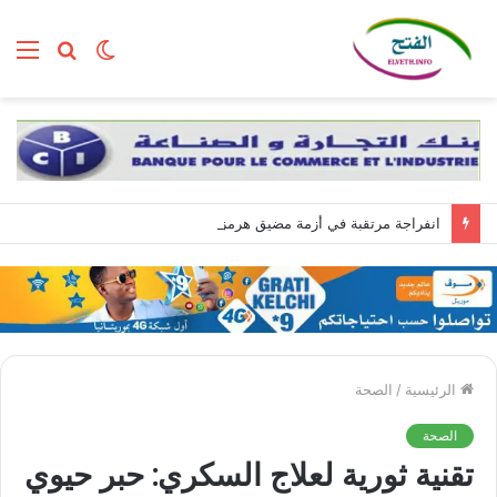
الوضع
بحث
الق
المظلم
عن
انفراجة مرتقبة في أزمة مضيق هرمز وسط تضارب الروايات بين واشنطن وطهران
الرئيسية
/
الصحة
الصحة
تقنية ثورية لعلاج السكري: حبر حيوي