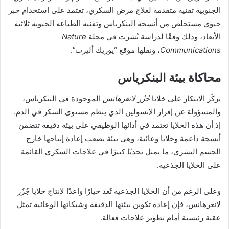
الجنوبية تقنية متقدمة لعلاج مرض السكري، تعتمد على استخدام حبر
حيوي مستخلص من أنسجة البنكرياس وتقنية الطباعة الحيوية ثلاثية
الأبعاد، وذلك وفقًا لدراسة نُشرت في مجلة
Nature
Communications
، ونقلها موقع “يوريك أليرت”.
محاكاة بيئة البنكرياس
يركّز الابتكار على خلايا
جُزُر لانغرهانس
الموجودة في البنكرياس،
والمسؤولة عن إفراز الإنسولين الذي ينظم مستوى السكر في الدم.
إذ أن هذه الخلايا تعتمد في أدائها الوظيفي على بيئة دقيقة تتضمن
أنسجة داعمة وخلايا وعائية، وهي بيئة يصعب إعادة إنتاجها خارج
الجسم البشري، ما يمثل تحديًا كبيرًا في علاجات السكري القائمة
على الخلايا الجذعية.
وعلى الرغم من أن الخلايا الجذعية تُعد خيارًا واعدًا لإنتاج خلايا جُزُر
لانغرهانس، فإن إعادة تكوين بيئتها الدقيقة وشبكاتها الوعائية تمثل
عقبة رئيسية أمام تطوير علاجات فعالة.